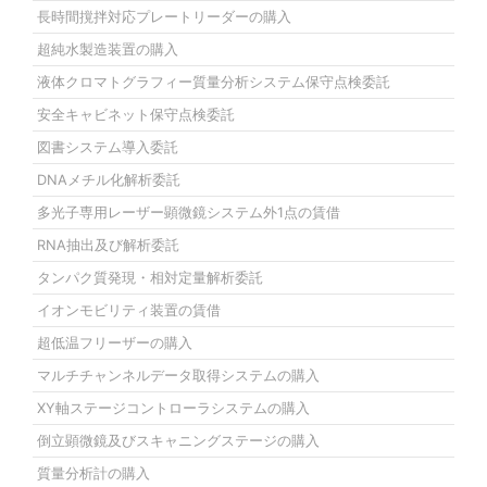
長時間撹拌対応プレートリーダーの購入
超純水製造装置の購入
液体クロマトグラフィー質量分析システム保守点検委託
安全キャビネット保守点検委託
図書システム導入委託
DNAメチル化解析委託
多光子専用レーザー顕微鏡システム外1点の賃借
RNA抽出及び解析委託
タンパク質発現・相対定量解析委託
イオンモビリティ装置の賃借
超低温フリーザーの購入
マルチチャンネルデータ取得システムの購入
XY軸ステージコントローラシステムの購入
倒立顕微鏡及びスキャニングステージの購入
質量分析計の購入