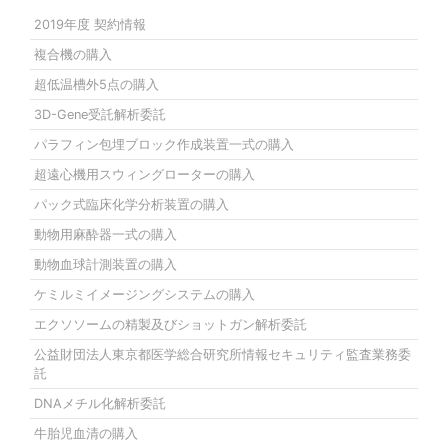
2019年度 契約情報
複合機の購入
超低温槽外5点の購入
3D-Gene受託解析委託
パラフィン包埋ブロック作成装置一式の購入
超遠心機用スウィングローターの購入
パック式臨床化学分析装置の購入
動物用麻酔器一式の購入
動物血球計測装置の購入
ケミルミイメージングシステムの購入
エクソソームの精製及びショットガン解析委託
公益財団法人東京都医学総合研究所情報セキュリティ監査業務委
託
DNAメチル化解析委託
牛胎児血清の購入