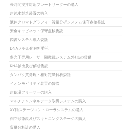
長時間撹拌対応プレートリーダーの購入
超純水製造装置の購入
液体クロマトグラフィー質量分析システム保守点検委託
安全キャビネット保守点検委託
図書システム導入委託
DNAメチル化解析委託
多光子専用レーザー顕微鏡システム外1点の賃借
RNA抽出及び解析委託
タンパク質発現・相対定量解析委託
イオンモビリティ装置の賃借
超低温フリーザーの購入
マルチチャンネルデータ取得システムの購入
XY軸ステージコントローラシステムの購入
倒立顕微鏡及びスキャニングステージの購入
質量分析計の購入