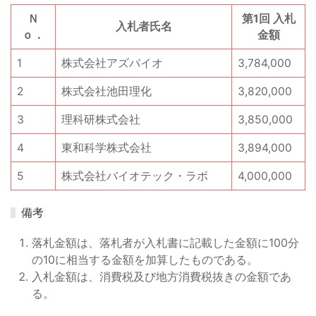
Ｎ
第1回 入札
入札者氏名
ｏ．
金額
1
株式会社アズバイオ
3,784,000
2
株式会社池田理化
3,820,000
3
理科研株式会社
3,850,000
4
東和科学株式会社
3,894,000
5
株式会社バイオテック・ラボ
4,000,000
備考
落札金額は、落札者が入札書に記載した金額に100分
の10に相当する金額を加算したものである。
入札金額は、消費税及び地方消費税抜きの金額であ
る。