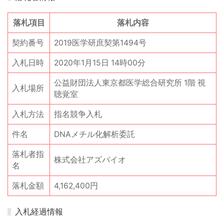
落札項目
落札内容
契約番号
2019医学研庶契第1494号
入札日時
2020年1月15日 14時00分
公益財団法人東京都医学総合研究所 1階 視
入札場所
聴覚室
入札方法
指名競争入札
件名
DNAメチル化解析委託
落札者指
株式会社アズバイオ
名
落札金額
4,162,400円
入札経過情報