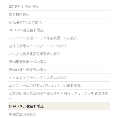
2019年度 契約情報
複合機の購入
超低温槽外5点の購入
3D-Gene受託解析委託
パラフィン包埋ブロック作成装置一式の購入
超遠心機用スウィングローターの購入
パック式臨床化学分析装置の購入
動物用麻酔器一式の購入
動物血球計測装置の購入
ケミルミイメージングシステムの購入
エクソソームの精製及びショットガン解析委託
公益財団法人東京都医学総合研究所情報セキュリティ監査業務委
託
DNAメチル化解析委託
牛胎児血清の購入