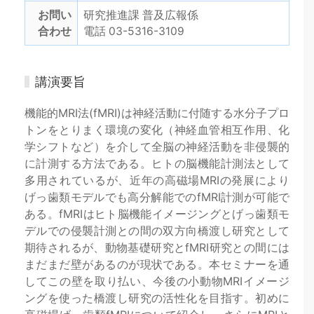
お問い
研究推進課 普及広報係
合わせ
電話 03-5316-3109
講演要旨
機能的MRI法(fMRI)は神経活動に付随する水分子プロ
トンをとりまく環境の変化（神経血管相互作用、化
学シフトなど）を介して全脳の神経活動を非侵襲的
に計測する方法である。ヒトの脳機能計測法として
多用されているが、近年の高磁場MRIの発展により
げっ歯類モデルでも高分解能でのfMRI計測が可能で
ある。fMRIはヒト脳機能イメージングとげっ歯類モ
デルでの侵襲計測との間の双方向橋渡し研究として
期待されるが、動物基礎研究とfMRI研究との間には
まだまだ壁があるのが現状である。本セミナーを通
してこの壁を取り払い、今後の小動物MRIイメージ
ングを使った橋渡し研究の活性化を目指す。初めに