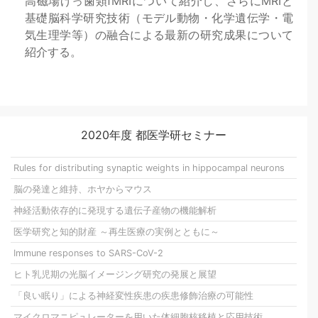
高磁場げっ歯類fMRIについて紹介し、さらにMRIと
基礎脳科学研究技術（モデル動物・化学遺伝学・電
気生理学等）の融合による最新の研究成果について
紹介する。
2020年度 都医学研セミナー
Rules for distributing synaptic weights in hippocampal neurons
脳の発達と維持、ホヤからマウス
神経活動依存的に発現する遺伝子産物の機能解析
医学研究と知的財産 ～再生医療の実例とともに～
Immune responses to SARS-CoV-2
ヒト乳児期の光脳イメージング研究の発展と展望
「良い眠り」による神経変性疾患の疾患修飾治療の可能性
マイクロマニピュレーターを用いた体細胞核移植と応用技術