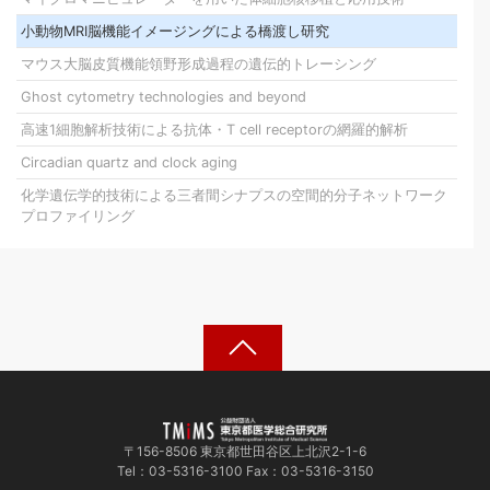
小動物MRI脳機能イメージングによる橋渡し研究
マウス大脳皮質機能領野形成過程の遺伝的トレーシング
Ghost cytometry technologies and beyond
高速1細胞解析技術による抗体・T cell receptorの網羅的解析
Circadian quartz and clock aging
化学遺伝学的技術による三者間シナプスの空間的分子ネットワーク
プロファイリング
〒156-8506 東京都世田谷区上北沢2-1-6
Tel：03-5316-3100 Fax：03-5316-3150