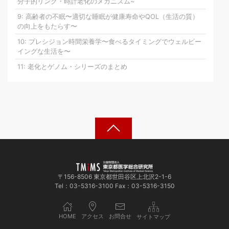
分子的リンク・時計老化のメカニズム~
9: 高齢者の不眠〜適切な睡眠が健康寿命やQOL（生活の質）
の向上をもたらす〜
10: プレシジョン時間栄養学〜食べるタイミングでウェルビー
イングな生活を〜
11: 老化とゲノム・シリーズのまとめ
〒156-8506 東京都世田谷区上北沢2-1-6
Tel：03-5316-3100 Fax：03-5316-3150
HOME
アクセス
お問合せ
サイトマップ