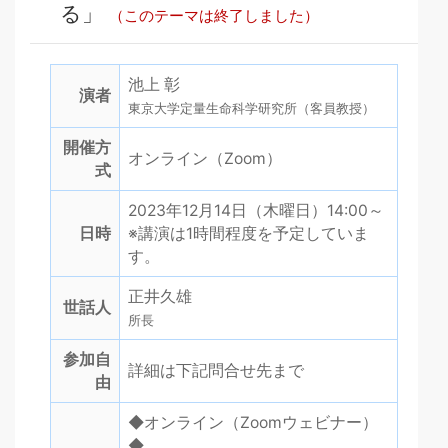
る」
（このテーマは終了しました）
池上 彰
演者
東京大学定量生命科学研究所（客員教授）
開催方
オンライン（Zoom）
式
2023年12月14日（木曜日）14:00～
日時
※講演は1時間程度を予定していま
す。
正井久雄
世話人
所長
参加自
詳細は下記問合せ先まで
由
◆オンライン（Zoomウェビナー）
◆