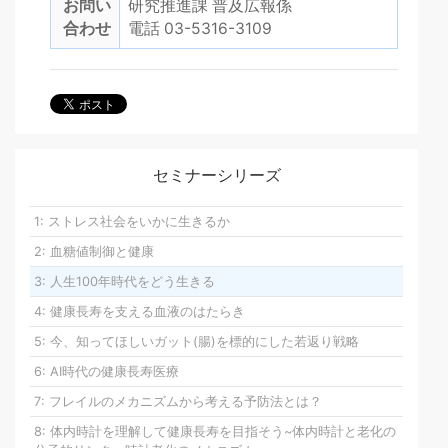
お問い
研究推進課 普及広報係
合わせ
電話 03-5316-3109
セミナーシリーズ
1: ストレス社会をいかに生きるか
2: 血糖値制御と健康
3: 人生100年時代をどう生きる
4: 健康長寿を支える血液のはたらき
5: 今、知ってほしいガット(腸)を標的にした若返り戦略
6: AI時代の健康長寿医療
7: フレイルのメカニズムから考える予防法とは？
8: 体内時計を理解して健康長寿を目指そう~体内時計と老化の