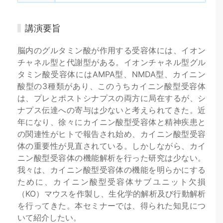
講演要旨
脳内のグルタミン酸が作用する受容体には、イオン
チャネル型と代謝型がある。イオンチャネル型グル
タミン酸受容体にはAMPA型、NMDA型、カイニン
酸型の3種類があり、このうちカイニン酸型受容体
は、プレとポストシナプスの両方に局在するが、シ
ナプス伝達への寄与は少ないと考えられてきた。近
年になり、徐々にカイニン酸型受容体と精神疾患と
の関連性がヒトで報告され始め、カイニン酸型受容
体の重要性が見直されている。しかしながら、カイ
ニン酸型受容体の機能解析を行った研究は少ない。
我々は、カイニン酸型受容体の機能を明らかにする
ために、カイニン酸型受容体サブユニット欠損
（KO）マウスを作製し、生化学的解析及び行動解析
を行ってきた。本セミナーでは、得られた知見につ
いて紹介したい。