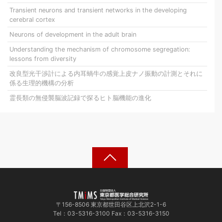
Transient neurons and transient networks in the developing
cerebral cortex
Neurons of development in the adult brain
Understanding the mechanism of chromosome segregation:
lessons from diversity
改良型光干渉計による内耳蝸牛の感覚上皮ナノ振動の計測とそれに
係る生理的機構の分析
霊長類の無侵襲脳波記録で探るヒト脳機能の進化
〒156-8506 東京都世田谷区上北沢2-1-6
Tel：03-5316-3100 Fax：03-5316-3150