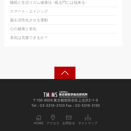
睡眠と生活リズム健康法 -眠る門には福来る-
スマート・エイジング
脳を活性化させる運動
心の健康と老化
老化は克服できるか？
〒156-8506 東京都世田谷区上北沢2-1-6
Tel：03-5316-3100 Fax：03-5316-3150
HOME
アクセス
お問合せ
サイトマップ