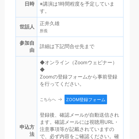
日時
※講演は1時間程度を予定していま
す。
正井久雄
世話人
所長
参加自
詳細は下記問合せ先まで
由
◆オンライン（Zoomウェビナー）
◆
Zoomの登録フォームから事前登録
を行ってください。
こちらへ
ZOOM登録フォーム
登録後、
確認メールが自動送信され
ます。
確認メールには視聴用URL・
申込方
注意事項等が記載されていますの
法
で、必ず内容をご確認ください。確