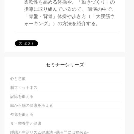
柔軟性を高める体操や、「動きづくり」の
指導に取り組んでいるので、 講演の中で、
「骨盤・背骨」体操や歩き方（「大腰筋ウ
ォーキング」）の方法を紹介する。
セミナーシリーズ
心と意欲
脳フィットネス
記憶を鍛える
腸から脳の健康を考える
視覚を鍛える
食・栄養学と健康
睡眠と生活リズム健康法 -眠る門には福来る-