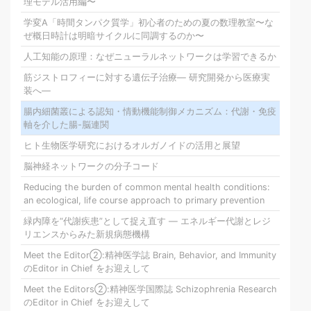
理モデル活用編〜
学変A「時間タンパク質学」初心者のための夏の数理教室〜な
ぜ概日時計は明暗サイクルに同調するのか〜
人工知能の原理：なぜニューラルネットワークは学習できるか
筋ジストロフィーに対する遺伝子治療― 研究開発から医療実
装へ―
腸内細菌叢による認知・情動機能制御メカニズム：代謝・免疫
軸を介した腸-脳連関
ヒト生物医学研究におけるオルガノイドの活用と展望
脳神経ネットワークの分子コード
Reducing the burden of common mental health conditions:
an ecological, life course approach to primary prevention
緑内障を“代謝疾患”として捉え直す ― エネルギー代謝とレジ
リエンスからみた新規病態機構
Meet the Editor②:精神医学誌 Brain, Behavior, and Immunity
のEditor in Chief をお迎えして
Meet the Editors②:精神医学国際誌 Schizophrenia Research
のEditor in Chief をお迎えして