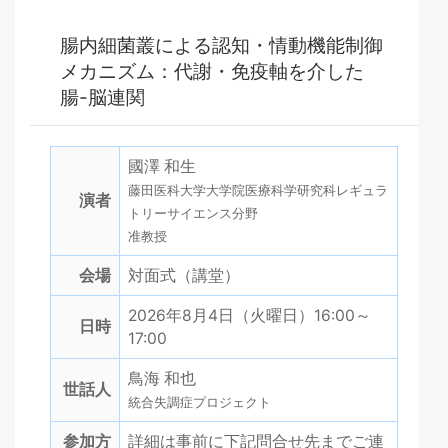
腸内細菌叢による認知・情動機能制御
メカニズム：代謝・免疫軸を介した
腸-脳連関
國澤 和生
藤田医科大学大学院医療科学研究科レギュラ
演者
トリーサイエンス分野
准教授
会場
対面式（講堂）
2026年8月4日（火曜日）16:00～
日時
17:00
鳥海 和也
世話人
統合失調症プロジェクト
参加方
詳細は事前に下記問合せ先までご連