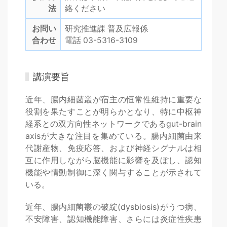
法
絡ください
お問い
研究推進課 普及広報係
合わせ
電話 03-5316-3109
講演要旨
近年、腸内細菌叢が宿主の恒常性維持に重要な
役割を果たすことが明らかとなり、特に中枢神
経系との双方向性ネットワークであるgut-brain
axisが大きな注目を集めている。腸内細菌由来
代謝産物、免疫応答、および神経シグナルは相
互に作用しながら脳機能に影響を及ぼし、認知
機能や情動制御に深く関与することが示されて
いる。
近年、腸内細菌叢の破綻(dysbiosis)がうつ病、
不安障害、認知機能障害、さらには炎症性疾患