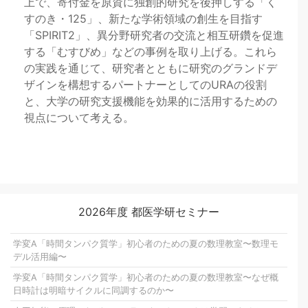
上で、寄付金を原資に独創的研究を後押しする「く
すのき・125」、新たな学術領域の創生を目指す
「SPIRIT2」、異分野研究者の交流と相互研鑽を促進
する「むすびめ」などの事例を取り上げる。これら
の実践を通じて、研究者とともに研究のグランドデ
ザインを構想するパートナーとしてのURAの役割
と、大学の研究支援機能を効果的に活用するための
視点について考える。
2026年度 都医学研セミナー
学変A「時間タンパク質学」初心者のための夏の数理教室〜数理モ
デル活用編〜
学変A「時間タンパク質学」初心者のための夏の数理教室〜なぜ概
日時計は明暗サイクルに同調するのか〜