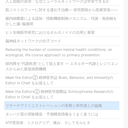
人工知能の原理：なぜニューラルネットワークは学習できるか
筋ジストロフィーに対する遺伝子治療― 研究開発から医療実装へ―
腸内細菌叢による認知・情動機能制御メカニズム：代謝・免疫軸を
介した腸-脳連関
ヒト生物医学研究におけるオルガノイドの活用と展望
脳神経ネットワークの分子コード
Reducing the burden of common mental health conditions: an
ecological, life course approach to primary prevention
緑内障を“代謝疾患”として捉え直す ― エネルギー代謝とレジリエン
スからみた新規病態機構
Meet the Editor②:精神医学誌 Brain, Behavior, and Immunityの
Editor in Chief をお迎えして
Meet the Editors②:精神医学国際誌 Schizophrenia Researchの
Editor in Chief をお迎えして
リサーチアドミニストレーションの実務と研究者との協働
タンパク質の実験構造・予測構造情報をうまく使うには
ATP受容体、ミクログリア、痛み、そしてモルヒネ