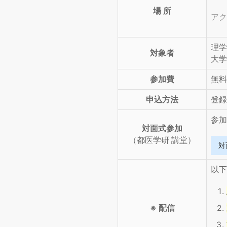
場 所
アク
理学
対象者
大学
参加費
無料
申込方法
登録
参加
対面式参加
（都医学研 講堂）
対
以下
※ 配信