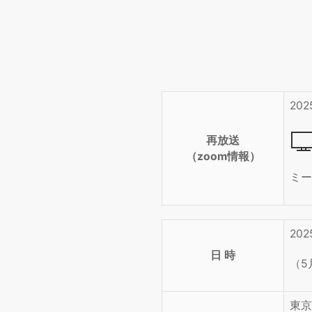
20
再放送
（zoom情報）
ミー
20
日 時
（5
東京