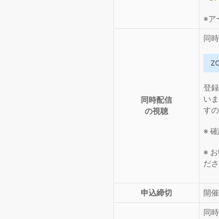
※ア
同時
Z
登録
いま
同時配信
すの
の視聴
※ 
※ 
ださ
申込締切
開催
同時