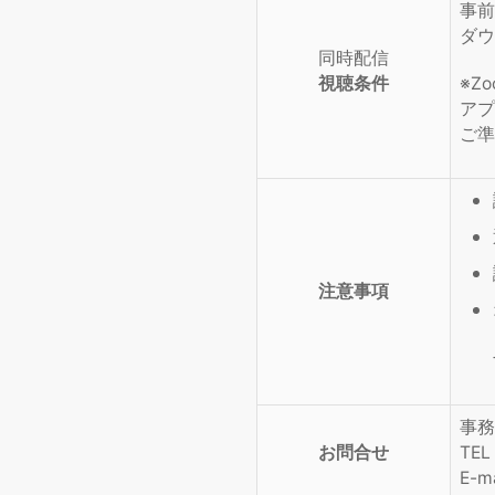
事前
ダウ
同時配信
視聴条件
※Z
アプ
ご準
注意事項
事務
お問合せ
TE
E-m