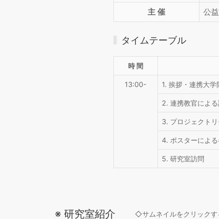
主 催
公益
タイムテーブル
時 間
13:00-
1. 挨拶・連携大
2. 連携教官によ
3. プロジェク
4. ポスターに
5. 研究室訪問
※ 研究室紹介
◇サムネイルをクリックす