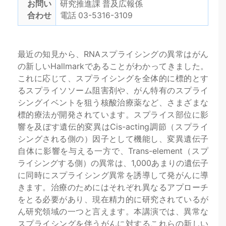
お問い
研究推進課 普及広報係
合わせ
電話 03-5316-3109
最近の知見から、RNAスプライシングの異常はがん
の新しいHallmarkであることがわかってきました。
これに応じて、スプライシングを全体的に標的とす
るスプライソソーム阻害剤や、がん特有のスプライ
シングイベントを狙う核酸治療薬など、さまざまな
標的療法が開発されています。スプライス部位に影
響を及ぼす遺伝的変異はCis-acting調節（スプライ
シングされる側の）因子として機能し、変異遺伝子
自体に影響を与える一方で、Trans-element（スプ
ライシングする側）の異常は、1,000あまりの遺伝子
に同時にスプライシング異常を誘導して発がんに導
きます。治療のためにはそれぞれ異なるアプローチ
をとる必要があり、現在精力的に研究されているが
ん研究領域の一つと言えます。本講演では、異常な
スプライシングを伴うがんに対するこれらの新しい