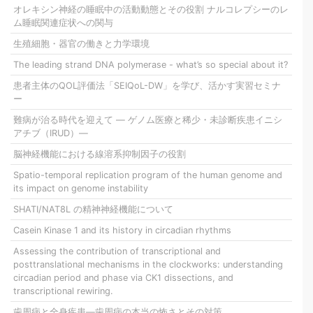
オレキシン神経の睡眠中の活動動態とその役割 ナルコレプシーのレ
ム睡眠関連症状への関与
生殖細胞・器官の働きと力学環境
The leading strand DNA polymerase - what’s so special about it?
患者主体のQOL評価法「SEIQoL-DW」を学び、活かす実習セミナ
ー
難病が治る時代を迎えて ― ゲノム医療と稀少・未診断疾患イニシ
アチブ（IRUD）―
脳神経機能における線溶系抑制因子の役割
Spatio-temporal replication program of the human genome and
its impact on genome instability
SHATI/NAT8L の精神神経機能について
Casein Kinase 1 and its history in circadian rhythms
Assessing the contribution of transcriptional and
posttranslational mechanisms in the clockworks: understanding
circadian period and phase via CK1 dissections, and
transcriptional rewiring.
歯周病と全身疾患―歯周病の本当の怖さとその対策