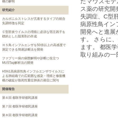
たマウスモデ
構の解明
ス薬の研究開
研究紹介
失調症、C型肝
カルボニルストレスが亢進するタイプの統合
病原性鳥イン
失調特徴を同定
開発へと進展
Ｃ型肝炎ウイルスの増殖に必須な宿主因子を
標的とした阻害剤の作成
す。 さらに
Ｈ５鳥インフルエンザを50倍以上の高感度で
ます。 都医
測定できる簡易診断法を開発
取り組みの一
ファブリー病の病態解明や診断に役立つ
MUSTag解析法の開発
H5N1高病原性鳥インフルエンザウイルスに
よる肺組織での広範囲な感染・増殖と修復機
構の破綻が致死性重症肺炎の発症に関与
開催報告
第６回 都医学研都民講座
第７回 都医学研都民講座
第８回 都医学研都民講座