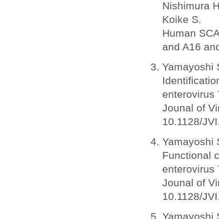
Nishimura H,
Koike S.
Human SCARB
and A16 and
Yamayoshi S
Identificati
enterovirus 
Jounal of V
10.1128/JVI
Yamayoshi S
Functional 
enterovirus 
Jounal of Vi
10.1128/JVI
Yamayoshi S