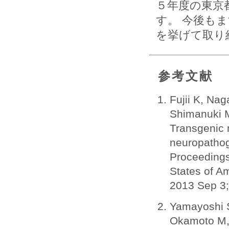
５年度の東京
す。 今後も
を挙げて取り
参考文献
Fujii K, Na
Shimanuki M
Transgenic 
neuropatho
Proceedings
States of A
2013 Sep 3;
Yamayoshi S
Okamoto M