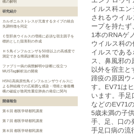
エンテロウイル
構の解明
イルス科エン
研究紹介
されるウイル
カルボニルストレスが亢進するタイプの統合
ープを持たず
失調特徴を同定
1本のRNA
Ｃ型肝炎ウイルスの増殖に必須な宿主因子を
標的とした阻害剤の作成
ウイルス科の
イルスである
Ｈ５鳥インフルエンザを50倍以上の高感度で
測定できる簡易診断法を開発
ス、鼻風邪の
ファブリー病の病態解明や診断に役立つ
以外を宿主と
MUSTag解析法の開発
蹄疫の原因ウイルス
H5N1高病原性鳥インフルエンザウイルスに
す。EV71
よる肺組織での広範囲な感染・増殖と修復機
構の破綻が致死性重症肺炎の発症に関与
います。手足口
開催報告
などのEV7
第６回 都医学研都民講座
5歳未満の子
手、足、口の
第７回 都医学研都民講座
手足口病の流
第８回 都医学研都民講座