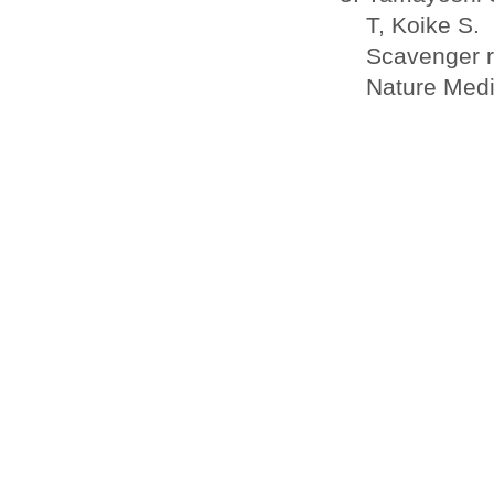
T, Koike S.
Scavenger re
Nature Medi