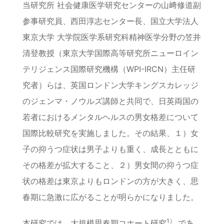
当研究所 社会健康医学研究センターの山﨑修道副
参事研究員、西田淳志センター長、国立大学法人
東京大学 大学院医学系研究科精神医学分野の笠井
清登教授（東京大学国際高等研究所ニューロイン
テリジェンス国際研究機構（WPI-IRCN）主任研
究者）らは、英国ロンドン大学キングスカレッジ
のジェンマ・ノウルズ講師と共同で、日英両国の
若者におけるメンタルヘルスの男女格差について
国際比較研究を実施しました。その結果、１）女
子の抑うつ症状は男子よりも重く、成長とともに
その格差が拡大すること、２）男女間の抑うつ症
状の格差は東京よりもロンドンの方が大きく、思
春期に急激に広がることが明らかになりました。
1）
本研究では、大規模思春期コホート研究
であ