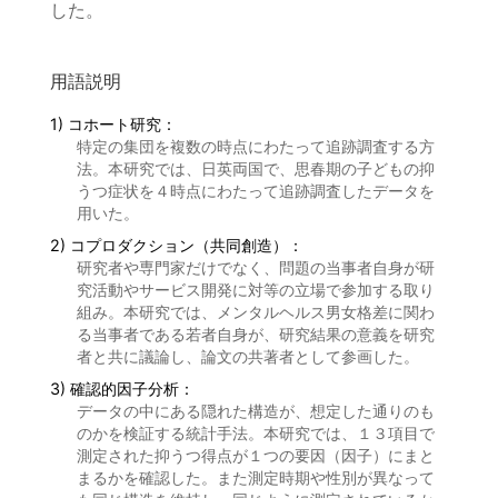
した。
用語説明
1) コホート研究：
特定の集団を複数の時点にわたって追跡調査する方
法。本研究では、日英両国で、思春期の子どもの抑
うつ症状を４時点にわたって追跡調査したデータを
用いた。
2) コプロダクション（共同創造）：
研究者や専門家だけでなく、問題の当事者自身が研
究活動やサービス開発に対等の立場で参加する取り
組み。本研究では、メンタルヘルス男女格差に関わ
る当事者である若者自身が、研究結果の意義を研究
者と共に議論し、論文の共著者として参画した。
3) 確認的因子分析：
データの中にある隠れた構造が、想定した通りのも
のかを検証する統計手法。本研究では、１３項目で
測定された抑うつ得点が１つの要因（因子）にまと
まるかを確認した。また測定時期や性別が異なって