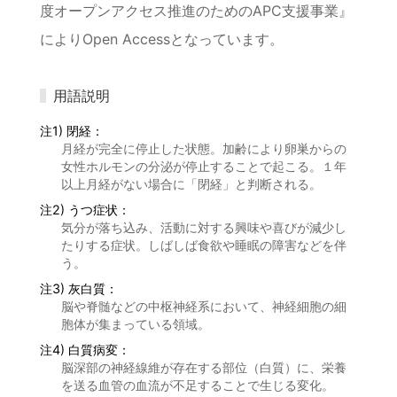
度オープンアクセス推進のためのAPC支援事業』
によりOpen Accessとなっています。
用語説明
注1) 閉経：
月経が完全に停止した状態。加齢により卵巣からの
女性ホルモンの分泌が停止することで起こる。１年
以上月経がない場合に「閉経」と判断される。
注2) うつ症状：
気分が落ち込み、活動に対する興味や喜びが減少し
たりする症状。しばしば食欲や睡眠の障害などを伴
う。
注3) 灰白質：
脳や脊髄などの中枢神経系において、神経細胞の細
胞体が集まっている領域。
注4) 白質病変：
脳深部の神経線維が存在する部位（白質）に、栄養
を送る血管の血流が不足することで生じる変化。