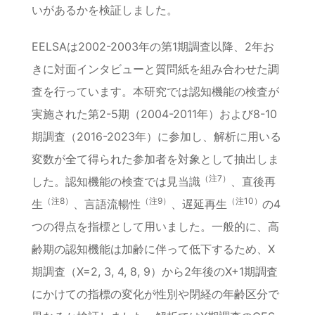
いがあるかを検証しました。
EELSAは2002-2003年の第1期調査以降、2年お
きに対面インタビューと質問紙を組み合わせた調
査を行っています。本研究では認知機能の検査が
実施された第2-5期（2004-2011年）および8-10
期調査（2016-2023年）に参加し、解析に用いる
変数が全て得られた参加者を対象として抽出しま
（注7）
した。認知機能の検査では見当識
、直後再
（注8）
（注9）
（注10）
生
、言語流暢性
、遅延再生
の4
つの得点を指標として用いました。一般的に、高
齢期の認知機能は加齢に伴って低下するため、X
期調査（X=2, 3, 4, 8, 9）から2年後のX+1期調査
にかけての指標の変化が性別や閉経の年齢区分で