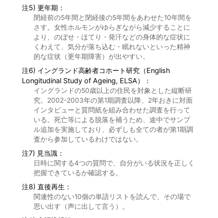
注5) 更年期：
閉経前の5年間と閉経後の5年間をあわせた10年間を
さす。女性ホルモンがゆらぎながら減少することに
より、のぼせ・ほてり・発汗などの身体的な症状に
くわえて、気分が落ち込む・眠れないといった精神
的な症状（更年期障害）が出やすい。
注6) イングランド高齢者コホート研究（English
Longitudinal Study of Ageing, ELSA）：
イングランドの50歳以上の住民を対象とした縦断研
究。2002-2003年の第1期調査以降、2年おきに対面
インタビューと質問紙を組み合わせた調査を行って
いる。死亡等による脱落を補うため、途中でサンプ
ル追加を実施しており、必ずしも全ての者が第1期調
査から参加しているわけではない。
注7) 見当識：
日時に関する4つの質問で、自分がいる状況を正しく
把握できているか確認する。
注8) 直後再生：
関連性のない10個の単語リストを読んで、その場で
思い出す（声に出して言う）。