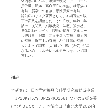
体活動のレベル、喫煙の状況、アルコール
摂取量、肥満、高血圧症の有無、糖尿病の
有無、脳卒中の有無、悪性腫瘍の有無。
認知症のリスク要因として、X 期調査の以
下の変数を調整した：うつ症状、年齢、年
齢の二次関数、婚姻状況、学歴、孤独感、
身体活動のレベル、喫煙の状況、アルコー
ル摂取量、肥満、高血圧症の有無、糖尿病
の有無、脳卒中の有無、悪性腫瘍の有無。
人によって調査に参加した回数（2–7）が異
なるため、マルチレベルモデルを用いて調
整した。
謝辞
本研究は、日本学術振興会科学研究費助成事業
（JP23K21579, JP22KK0258）などの支援を受
けて行われました。本論文は『東北大学2024年