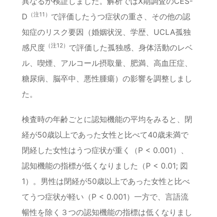
異なるか検証しました。解析ではX期調査のCES-
（注11）
D
で評価したうつ症状の重さ、その他の認
知症のリスク要因（婚姻状況、学歴、UCLA孤独
（注12）
感尺度
で評価した孤独感、身体活動のレベ
ル、喫煙、アルコール摂取量、肥満、高血圧症、
糖尿病、脳卒中、悪性腫瘍）の影響を調整しまし
た。
検査時の年齢ごとに認知機能の平均をみると、閉
経が50歳以上であった女性と比べて40歳未満で
閉経した女性はうつ症状が重く（P < 0.001）、
認知機能の指標が低くなりました（P < 0.01; 図
1）。男性は閉経が50歳以上であった女性と比べ
てうつ症状が軽い（P < 0.001）一方で、言語流
暢性を除く３つの認知機能の指標は低くなりまし