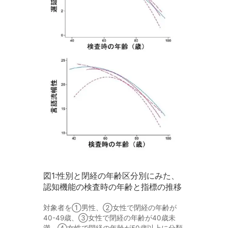
図1:性別と閉経の年齢区分別にみた、
認知機能の検査時の年齢と指標の推移
対象者を①男性、②女性で閉経の年齢が
40-49歳、③女性で閉経の年齢が40歳未
満、④女性で閉経の年齢が50歳以上に分類