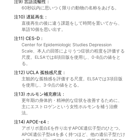
注9) 言語流暢性：
60秒以内に思いつく限りの動物の名称をあげる。
注10) 遅延再生：
直後再生の後に違う課題をして時間を置いてから、
単語10個を思い出す。
注11) CES-D：
Center for Epidemiologic Studies Depression
Scale、本人の回答によりうつ症状の程度を評価する
尺度。ELSAでは8項目版を使用し、0-8点の値をと
る。
注12) UCLA 孤独感尺度：
主観的な孤独感を評価する尺度。ELSAでは3項目版
を使用し、3-9点の値をとる。
注13) ホルモン補充療法：
更年期の身体的・精神的な症状を改善するために、
主にエストロゲンという女性ホルモンを補う治療
法。
注14) APOE-ε4：
アポリポ蛋白Eを作り出すAPOE遺伝子型のひとつ。
APOE遺伝子型ε4を多く持つほど、他の遺伝子型だけ