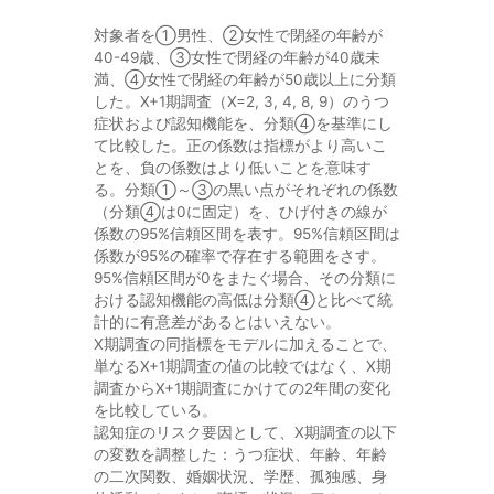
対象者を①男性、②女性で閉経の年齢が
40-49歳、③女性で閉経の年齢が40歳未
満、④女性で閉経の年齢が50歳以上に分類
した。X+1期調査（X=2, 3, 4, 8, 9）のうつ
症状および認知機能を、分類④を基準にし
て比較した。正の係数は指標がより高いこ
とを、負の係数はより低いことを意味す
る。分類①～③の黒い点がそれぞれの係数
（分類④は0に固定）を、ひげ付きの線が
係数の95%信頼区間を表す。95%信頼区間は
係数が95%の確率で存在する範囲をさす。
95%信頼区間が0をまたぐ場合、その分類に
おける認知機能の高低は分類④と比べて統
計的に有意差があるとはいえない。
X期調査の同指標をモデルに加えることで、
単なるX+1期調査の値の比較ではなく、X期
調査からX+1期調査にかけての2年間の変化
を比較している。
認知症のリスク要因として、X期調査の以下
の変数を調整した：うつ症状、年齢、年齢
の二次関数、婚姻状況、学歴、孤独感、身