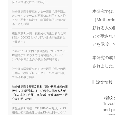
伝子治療研究について紹介」
本研究では
社会健康医学研究センター西田「思春期に
オンラインゲームを不適切に利用すると抑
（Mother
うつ・不安・精神症・幸福度低下につなが
ることを確認」
頼れる人の
視覚病態PJ原田「視神経の再生に新たな可
とが示され
能性～DOCK3とHAUS7の連携が軸索再生
を促進～」
とを示唆し
カルパインG大内「肢帯型筋ジストロフィー
R1型モデルマウスでは骨格筋のカルパイ
本研究の成果は
ン-3の異常が全身の代謝を抑制する」
されました
社会健康医学研究センター西田「学校の居
心地向上検証プロジェクト」の実施に関し
て小池知事と面会
論文情報
社会健康医学研究C新村「若い初産妊婦の産
後うつ症状軽減には、妊娠中に頼れる人が
「6人以上」必要―東京都妊産婦コホート研
＜論文
究から明らかに―」
“Inves
再生医療PJ高橋「CRISPR-Cas9はヒトiPS
and p
細胞の相同染色体の標的DNAに同一のゲノ