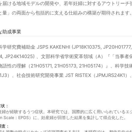
を届ける地域モデルの開発や、若年妊婦に対するアウトリーチ
と量」の両面から包括的に支える仕組みの構築が期待されます
な助成事業
費補助金 JSPS KAKENHI (JP18K10375, JP20H01777, JP2
3174, JP24K14025) 、文部科学省学術変革領域（A）『
性の理解（21H05171, 21H05173, 21H05174）』、
I21J3）、社会技術研究開発事業 JST RISTEX（JPMJRS
症状：
婦が経験するうつ症状。本研究では、国際的に広く用いられているエジンバラ産後
ssion Scale：EPDS）に、妊産婦が回答した結果を集計して得点化した。
調査：
団を複数の時点にわたって追跡調査する方法。本研究では、都内在住の妊