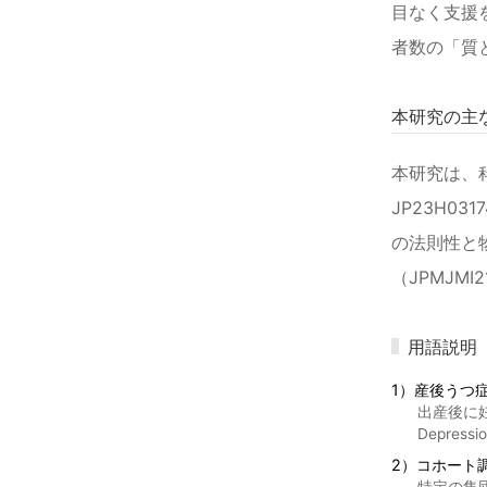
目なく支援
者数の「質
本研究の主
本研究は、科学研究
JP23H0
の法則性と物語
（JPMJM
用語説明
1）産後うつ
出産後に妊
Depre
2）コホート
特定の集