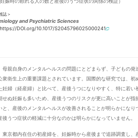
妊娠時の頼れる人の数と産後のうつ症状の関係の検証）
雑誌＞
miology and Psychiatric Sciences
https://DOI.org/10.1017/S2045796025000241
、母親自身のメンタルヘルスの問題にとどまらず、子どもの発
公衆衛生上の重要課題とされています。国際的な研究では、初
た妊婦（経産婦）と比べて、産後うつになりやすく、特に若い
期せぬ妊娠も多いため、産後うつのリスクが更に高いことが指
いと、産後のメンタルヘルスが改善されることが明らかになり
産後うつ症状の軽減に十分なのかは明らかになっていません。
、東京都内在住の初産婦を、妊娠時から産後まで追跡調査し、