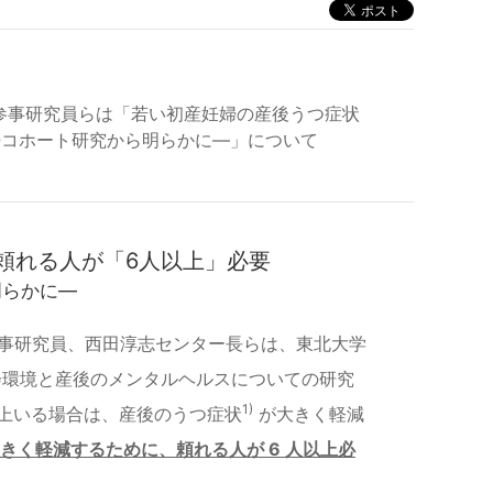
参事研究員らは「若い初産妊婦の産後うつ症状
婦コホート研究から明らかに―」について
頼れる人が「6人以上」必要
明らかに―
参事研究員、西田淳志センター長らは、東北大学
会環境と産後のメンタルヘルスについての研究
1)
以上いる場合は、産後のうつ症状
が大きく軽減
きく軽減するために、頼れる人が 6 人以上必