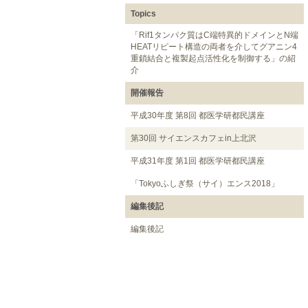
Topics
「Rif1タンパク質はC端特異的ドメインとN端
HEATリピート構造の両者を介してグアニン4
重鎖結合と複製起点活性化を制御する」の紹
介
開催報告
平成30年度 第8回 都医学研都民講座
第30回 サイエンスカフェin上北沢
平成31年度 第1回 都医学研都民講座
「Tokyoふしぎ祭（サイ）エンス2018」
編集後記
編集後記