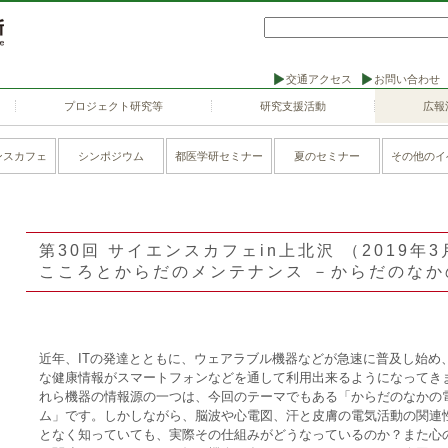
交通アクセス
お問い合わせ
プロジェクト研究等
研究支援活動
広報
ンスカフェ
シンポジウム
都医学研セミナー
夏のセミナー
その他のイ
第30回 サイエンスカフェin上北沢 （2019年
こころとからだのメンテナンス －からだのな
近年、ITの発達とともに、ウェアラブル機器などが急速に普及し始め
な健康情報がスマートフォンなどを通して利用出来るようになってき
れら機器の情報源の一つは、今回のテーマでもある「からだのなかの
ム」です。しかしながら、脳波や心電図、汗と皮膚の電気活動の関連
となく知っていても、実際その仕組みがどうなっているのか？また心