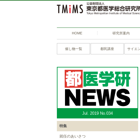
HOME
研究所案内
催し物一覧
都民講座
サイエ
Jul. 2019 No.034
特集
就任のあいさつ