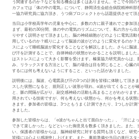
う関連するのか？などを知る機会は多くはありません。そこで今回の
カフェでは「体の中の電気」について、静岡済生会総合病院精神科部
一協力研究員に協力頂き、うつ病プロジェクトから話題提供させて頂
当日は小学校高学年の児童を中心に、多数の方に親子連れでご参加頂
まず、最初の30分間、体の中の電気のリズムについて、私の方から出
りやすく説明させて頂きました。脳の神経細胞がどのように電気活動
用しているのか？眠りによって脳波の波がどのように変化するのか？
スによって睡眠脳波が変化することなどを解説しました。さらに脳波
び汗を計測することで、自律神経の状態がわかることを説明しました
はストレスによって大きく影響を受けます。榛葉協力研究員からは、
み、リラックスする方法として、脳の場合は目を閉じること、心臓の
するには何も考えないようにすること、といった話がありました。
説明後には、脳波、心電図及び汗の3つの計測を皆様に体験して頂き
スした状態になると、規則正しい波形が現れ、α波が出てくることが
と、脈の間隔が広がり、副交感神経の活動も高まることがわかります
用されている技術ですが、何も考えない状態から、何かを考える状態
きます。参加者の皆様は、3つともうまく計測できたり、1つしか計測
きました。
参加した皆様からは、「α波がちゃんと出て面白かった」、「汗によ
できて楽しかった」などといった御意見を数多く頂きました。また、
い、保護者の皆様からは、脳神経研究に対する質問も頂くなど、研究
皆様には心より感謝申し上げます。また、事前準備や当日の進行スタ