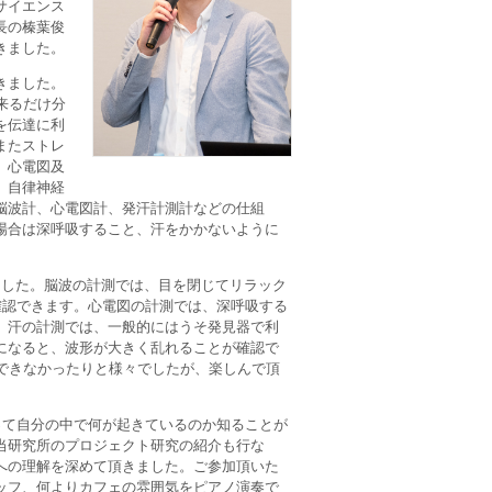
サイエンス
長の榛葉俊
きました。
きました。
来るだけ分
を伝達に利
またストレ
、心電図及
。自律神経
脳波計、心電図計、発汗計測計などの仕組
場合は深呼吸すること、汗をかかないように
ました。脳波の計測では、目を閉じてリラック
確認できます。心電図の計測では、深呼吸する
。汗の計測では、一般的にはうそ発見器で利
になると、波形が大きく乱れることが確認で
できなかったりと様々でしたが、楽しんで頂
って自分の中で何が起きているのか知ることが
当研究所のプロジェクト研究の紹介も行な
への理解を深めて頂きました。ご参加頂いた
ッフ、何よりカフェの雰囲気をピアノ演奏で