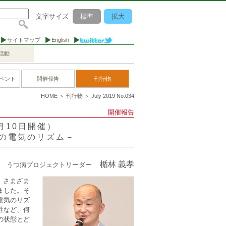
文字サイズ
標準
拡大
サイトマップ
English
活動
ベント
開催報告
刊行物
HOME
＞
刊行物
＞ July 2019 No.034
開催報告
3月10日開催）
かの電気のリズム－
楯林 義孝
うつ病プロジェクトリーダー
、さまざま
ました。そ
電気のリズ
性など、何
の状態とど