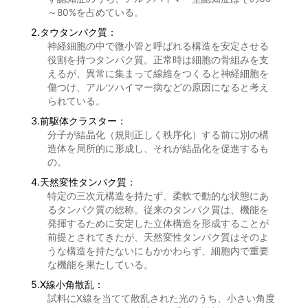
～80%を占めている。
2.タウタンパク質：
神経細胞の中で微小管と呼ばれる構造を安定させる
役割を持つタンパク質。正常時は細胞の骨組みを支
えるが、異常に集まって線維をつくると神経細胞を
傷つけ、アルツハイマー病などの原因になると考え
られている。
3.前駆体クラスター：
分子が結晶化（規則正しく秩序化）する前に別の構
造体を局所的に形成し、それが結晶化を促進するも
の。
4.天然変性タンパク質：
特定の三次元構造を持たず、柔軟で動的な状態にあ
るタンパク質の総称。従来のタンパク質は、機能を
発揮するために安定した立体構造を形成することが
前提とされてきたが、天然変性タンパク質はそのよ
うな構造を持たないにもかかわらず、細胞内で重要
な機能を果たしている。
5.X線小角散乱：
試料にX線を当てて散乱された光のうち、小さい角度