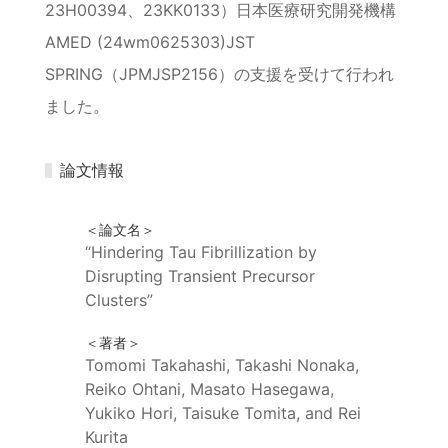
23H00394、23KK0133）日本医療研究開発機構
AMED (24wm0625303)JST
SPRING（JPMJSP2156）の支援を受けて行われ
ました。
論文情報
＜論文名＞
“Hindering Tau Fibrillization by
Disrupting Transient Precursor
Clusters”
＜著者＞
Tomomi Takahashi, Takashi Nonaka,
Reiko Ohtani, Masato Hasegawa,
Yukiko Hori, Taisuke Tomita, and Rei
Kurita