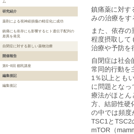
ム
鎮痛薬に対す
研究紹介
みの治療をす
薬剤による視神経損傷の軽症化に成功
また、依存の
鎮痛にも依存にも影響するヒト遺伝子配列の
差異を発見
程度摂取して
自閉症に対する新しい薬物治療
治療や予防を
開催報告
自閉症は社会
第6~8回 都民講座
常同的行動を
編集後記
1％以上とも
に問題となっ
編集後記
療法がほとん
方、結節性硬
の中では頻度
TSC1とT
mTOR（mamma