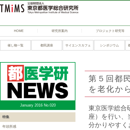
HOME
研究所案内
プロジェクト研究等
催し物一覧
都民講座
サイエンスカフェ
シンポジウム
第５回都民
を老化か
January 2016 No.020
東京医学総合
座）を行い、
特集
分かりやすく
年頭所感