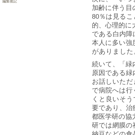
編集後記
加齢に伴う目
80％は見る
的、心理的に
である白内障
本人に多い強
がありました
続いて、「緑
原因である緑
お話しいただ
で病院へは行
くと良いそう
要であり、治
都医学研の協
研では網膜の
納豆などの食