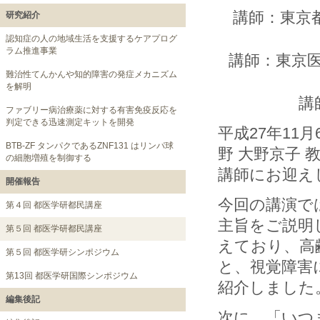
講師：東京
研究紹介
認知症の人の地域生活を支援するケアプログ
ラム推進事業
講師：東京医
難治性てんかんや知的障害の発症メカニズム
を解明
講
ファブリー病治療薬に対する有害免疫反応を
判定できる迅速測定キットを開発
平成27年1
BTB-ZF タンパクであるZNF131 はリンパ球
野 大野京子 
の細胞増殖を制御する
講師にお迎え
開催報告
今回の講演で
第４回 都医学研都民講座
主旨をご説明
第５回 都医学研都民講座
えており、高
第５回 都医学研シンポジウム
と、視覚障害
第13回 都医学研国際シンポジウム
紹介しました
編集後記
次に、「いつ