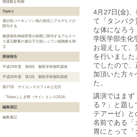
胞移動を制御
4月27日(金
Topics
て「タンパク
遺伝性パーキンソン病の発症にアルデヒドが
関与する
な体になろう
糖尿病性神経障害の病態に関与するアルドー
学医学部生化
ス還元酵素の遺伝子欠損シュワン細胞株を樹
お迎えして、
立
を行いました
開催報告
でしたので、
平成29年度 第8回 都医学研都民講座
加頂いた方々
平成30年度 第1回 都医学研都民講座
た。
第27回 サイエンスカフェin上北沢
講演ではまず
「Tokyoふしぎ祭（サイ）エンス2018」
る？」と題し
編集後記
テアーゼ）と
編集後記
名前である「
胃にとって「