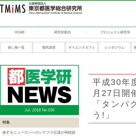
HOME
研究所案内
プロジェクト研究等
催し物一覧
都民講座
サイエンスカフェ
シンポジウム
平成30年
月27日開
「タンパ
Jul. 2018 No.030
う!」
特集
旅するニューロンへのシナプス伝達が神経細