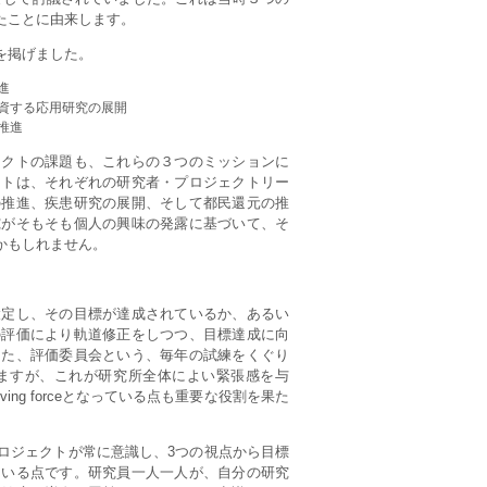
たことに由来します。
を掲げました。
進
資する応用研究の展開
推進
ェクトの課題も、これらの３つのミッションに
クトは、それぞれの研究者・プロジェクトリー
の推進、疾患研究の展開、そして都民還元の推
究がそもそも個人の興味の発露に基づいて、そ
かもしれません。
。
設定し、その目標が達成されているか、あるい
の評価により軌道修正をしつつ、目標達成に向
また、評価委員会という、毎年の試練をくぐり
ありますが、これが研究所全体によい緊張感を与
ng forceとなっている点も重要な役割を果た
ロジェクトが常に意識し、3つの視点から目標
ている点です。研究員一人一人が、自分の研究