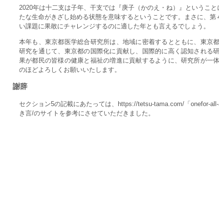
2020年は十二支は子年、干支では『庚子（かのえ・ね）』というこ
たな生命がきざし始める状態を意味するということです。まさに、第
い課題に果敢にチャレンジするのに適した年とも言えるでしょう。
本年も、東京都医学総合研究所は、地域に密着するとともに、東京
研究を通じて、東京都の国際化に貢献し、国際的に高く認知される
果が都民の皆様の健康と福祉の増進に貢献するように、研究所が一
のほどよろしくお願いいたします。
謝辞
セクション5の記載にあたっては、https://tetsu-tama.com/「onefor-
き言/のサイトを参考にさせていただきました。