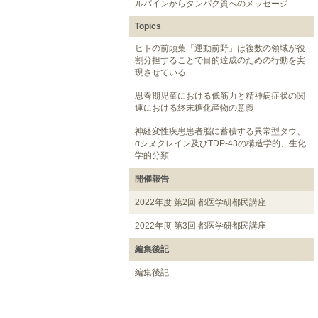
ルパインからタンパク質へのメッセージ
Topics
ヒトの前頭葉「運動前野」は複数の領域が役
割分担することで目的達成のための行動を実
現させている
思春期児童における低筋力と精神病症状の関
連における終末糖化産物の意義
神経変性疾患患者脳に蓄積する異常型タウ、
αシヌクレイン及びTDP-43の構造学的、生化
学的分類
開催報告
2022年度 第2回 都医学研都民講座
2022年度 第3回 都医学研都民講座
編集後記
編集後記