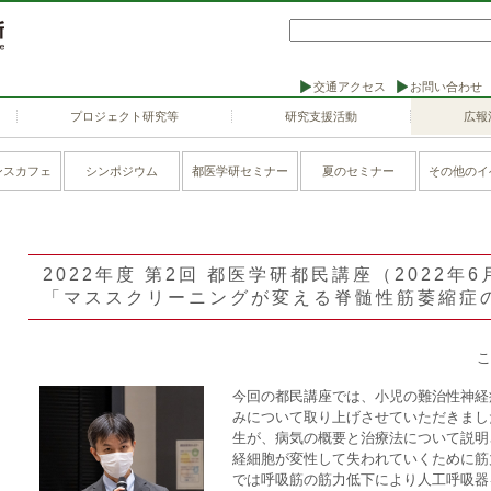
交通アクセス
お問い合わせ
プロジェクト研究等
研究支援活動
広報
ンスカフェ
シンポジウム
都医学研セミナー
夏のセミナー
その他のイ
2022年度 第2回 都医学研都民講座（2022年6
「マススクリーニングが変える脊髄性筋萎縮症
こ
今回の都民講座では、小児の難治性神経
みについて取り上げさせていただきまし
生が、病気の概要と治療法について説明
経細胞が変性して失われていくために筋
では呼吸筋の筋力低下により人工呼吸器