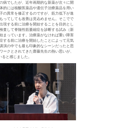
の病でしたが、近年画期的な新薬が次々に開
体的には核酸医薬品や遺伝子治療薬品を用い
子の異常を修正するのですが、筋力低下が進
もってしても改善は見込めません。そこでで
出現する前に治療を開始することを目的とし
検査して脊髄性筋萎縮症を診断する試み（新
始まっています。治療薬がなければ重い障害
症する前に治療を開始したことによって元気
講演の中でも最も印象的なシーンだったと思
ワークとされてきた齋藤先生の熱い思いが、
いると感じました。