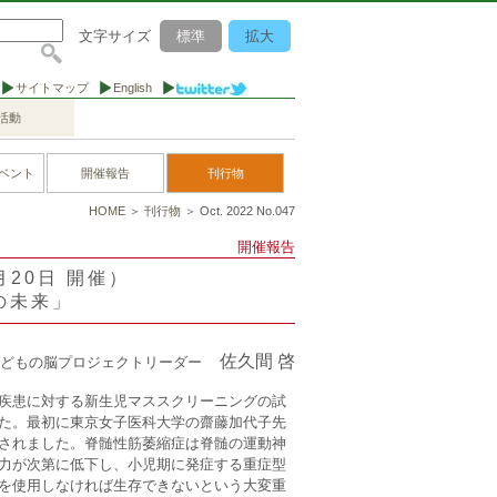
文字サイズ
標準
拡大
サイトマップ
English
活動
ベント
開催報告
刊行物
HOME
＞
刊行物
＞ Oct. 2022 No.047
開催報告
月20日 開催）
の未来」
佐久間 啓
どもの脳プロジェクトリーダー
疾患に対する新生児マススクリーニングの試
た。最初に東京女子医科大学の齋藤加代子先
されました。脊髄性筋萎縮症は脊髄の運動神
力が次第に低下し、小児期に発症する重症型
を使用しなければ生存できないという大変重