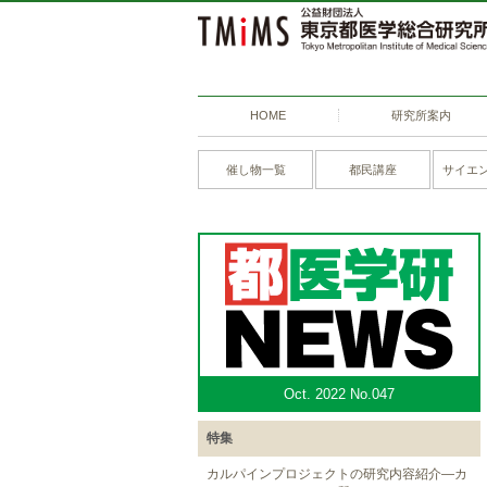
HOME
研究所案内
催し物一覧
都民講座
サイエ
Oct. 2022 No.047
特集
カルパインプロジェクトの研究内容紹介―カ