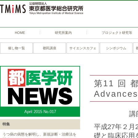
HOME
研究所案内
プロジェクト研究等
催し物一覧
都民講座
サイエンスカフェ
シンポジウム
第11 回
Advances 
April 2015 No.017
講
特集
平成27年２
礎と臨床応用
うつ病の病態を解明し、新規診断・治療法を