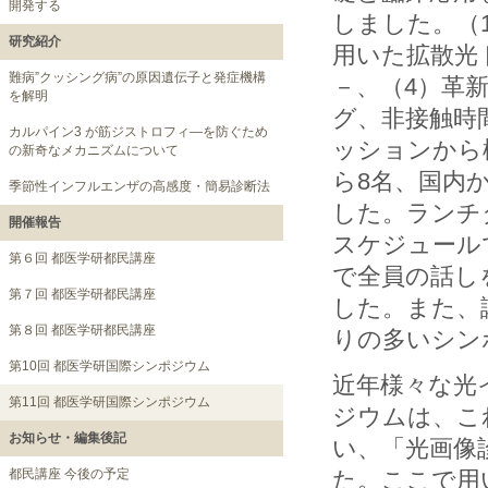
開発する
しました。（
研究紹介
用いた拡散光
難病”クッシング病”の原因遺伝子と発症機構
－、（4）革
を解明
グ、非接触時
カルパイン3 が筋ジストロフィ―を防ぐため
ッションから
の新奇なメカニズムについて
ら8名、国内
季節性インフルエンザの高感度・簡易診断法
した。ランチ
開催報告
スケジュール
第６回 都医学研都民講座
で全員の話し
第７回 都医学研都民講座
した。また、
第８回 都医学研都民講座
りの多いシン
第10回 都医学研国際シンポジウム
近年様々な光
第11回 都医学研国際シンポジウム
ジウムは、こ
お知らせ・編集後記
い、「光画像
都民講座 今後の予定
た。ここで用い