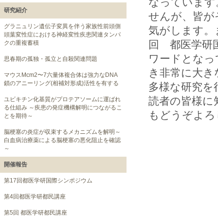
なっています
研究紹介
せんが、皆が
グラニュリン遺伝子変異を伴う家族性前頭側
気がします。
頭葉変性症における神経変性疾患関連タンパ
回 都医学研
クの重複蓄積
ワードとなっ
思春期の孤独・孤立と自殺関連問題
き非常に大き
マウスMcm2〜7六量体複合体は強力なDNA
鎖のアニーリング(相補対形成)活性を有する
多様な研究を
読者の皆様に
ユビキチン化基質がプロテアソームに運ばれ
る仕組み ～疾患の発症機構解明につながるこ
もどうぞよろ
とを期待～
脳梗塞の炎症が収束するメカニズムを解明～
白血病治療薬による脳梗塞の悪化阻止を確認
～
開催報告
第17回都医学研国際シンポジウム
第4回都医学研都民講座
第5回 都医学研都民講座