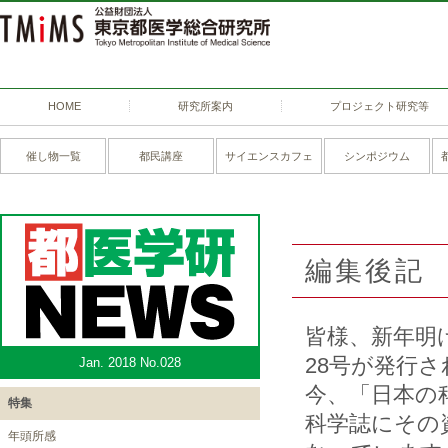
HOME
研究所案内
プロジェクト研究等
催し物一覧
都民講座
サイエンスカフェ
シンポジウム
編集後記
皆様、新年明
28号が発行
Jan. 2018 No.028
今、「日本の
特集
科学誌にその
年頭所感