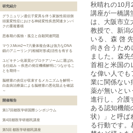
秋晴れの10月
研究紹介
講座が一橋講
グラニュリン遺伝子変異を伴う家族性前頭側
は、大阪市立
頭葉変性症における神経変性疾患関連タンパ
クの重複蓄積
教授で、新潟
思春期の孤独・孤立と自殺関連問題
いる、森 啓
マウスMcm2〜7六量体複合体は強力なDNA
向き合うため
鎖のアニーリング(相補対形成)活性を有する
ました。森先
ユビキチン化基質がプロテアソームに運ばれ
首相と米国の
る仕組み ～疾患の発症機構解明につながるこ
とを期待～
な偉い人でも
業に関係ない
脳梗塞の炎症が収束するメカニズムを解明～
白血病治療薬による脳梗塞の悪化阻止を確認
薬が無いとい
～
進行し、介護
開催報告
ある認知機能
第17回都医学研国際シンポジウム
状）」と呼ば
第4回都医学研都民講座
る行動です。
第5回 都医学研都民講座