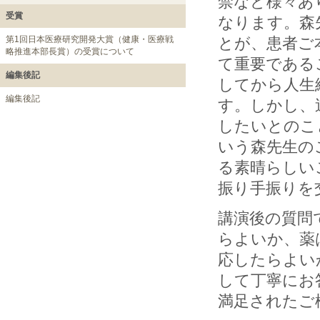
禁など様々あ
受賞
なります。森
とが、患者ご
第1回日本医療研究開発大賞（健康・医療戦
略推進本部長賞）の受賞について
て重要である
編集後記
してから人生
編集後記
す。しかし、
したいとのこ
いう森先生の
る素晴らしい
振り手振りを
講演後の質問
らよいか、薬
応したらよい
して丁寧にお
満足されたご