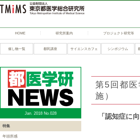
HOME
研究所案内
プロジェクト研究等
催し物一覧
都民講座
サイエンスカフェ
シンポジウム
第5回都医
施）
Jan. 2018 No.028
「認知症に向
特集
年頭所感