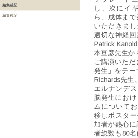
編集後記
し、次にイギリ
編集後記
ら、成体まで
いただきまし
適切な神経回
Patrick 
本亘彦先生か
ご講演いただ
発生」をテー
Richard
エルナンデス大学
脳発生におけ
ムについてお
移しポスター
加者が熱心に
者総数も80