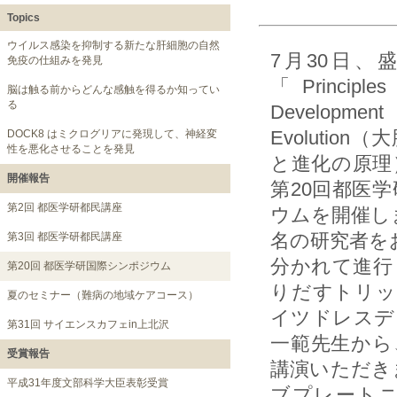
Topics
ウイルス感染を抑制する新たな肝細胞の自然
7月30日、
免疫の仕組みを発見
「Principles 
脳は触る前からどんな感触を得るか知ってい
る
Develop
Evolutio
DOCK8 はミクログリアに発現して、神経変
性を悪化させることを発見
と進化の原理
開催報告
第20回都医
第2回 都医学研都民講座
ウムを開催し
名の研究者を
第3回 都医学研都民講座
分かれて進行
第20回 都医学研国際シンポジウム
りだすトリッ
夏のセミナー（難病の地域ケアコース）
イツドレスデン工
第31回 サイエンスカフェin上北沢
一範先生から
受賞報告
講演いただき
平成31年度文部科学大臣表彰受賞
ブプレート