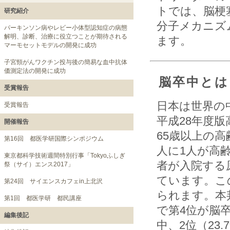
トでは、脳梗
研究紹介
分子メカニズ
パーキンソン病やレビー小体型認知症の病態
解明、診断、治療に役立つことが期待される
ます。
マーモセットモデルの開発に成功
子宮頸がんワクチン投与後の簡易な血中抗体
価測定法の開発に成功
脳卒中とは
受賞報告
日本は世界の
受賞報告
平成28年度版
開催報告
65歳以上の高
第16回 都医学研国際シンポジウム
人に1人が高
東京都科学技術週間特別行事「Tokyoふしぎ
者が入院する
祭（サイ）エンス2017」
ています。こ
第24回 サイエンスカフェin上北沢
られます。本
第1回 都医学研 都民講座
で第4位が脳卒
編集後記
中、2位（2