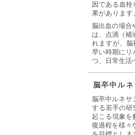
因である血栓
果があります
脳出血の場合
は、点滴（補
れますが、脳
早い時期にリ
つ、日常生活
脳卒中ル
脳卒中ルネサ
する若手の研
起こる現象を
復過程を様々
を目標としま