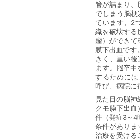
管が詰まり、
でしまう脳梗
ています。2
織を破壊する
瘤）ができて
膜下出血です
きく、重い後
ます。脳卒中
するためには
呼び、病院に
見た目の脳神
クモ膜下出血
件（発症3～
条件がありま
治療を受ける