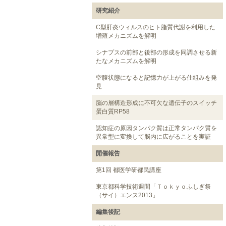
研究紹介
C型肝炎ウィルスのヒト脂質代謝を利用した
増殖メカニズムを解明
シナプスの前部と後部の形成を同調させる新
たなメカニズムを解明
空腹状態になると記憶力が上がる仕組みを発
見
脳の層構造形成に不可欠な遺伝子のスイッチ
蛋白質RP58
認知症の原因タンパク質は正常タンパク質を
異常型に変換して脳内に広がることを実証
開催報告
第1回 都医学研都民講座
東京都科学技術週間「Ｔｏｋｙｏふしぎ祭
（サイ）エンス2013」
編集後記