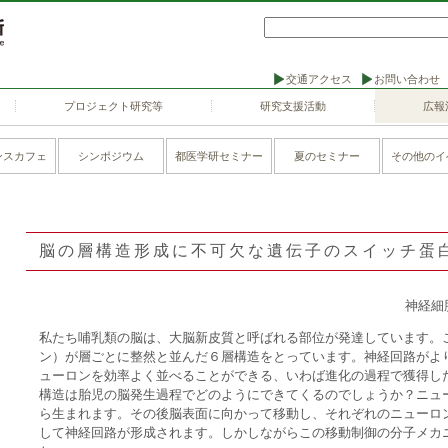
交通アクセス
お問い合わせ
プロジェクト研究等
研究支援活動
広報
ンスカフェ
シンポジウム
都医学研セミナー
夏のセミナー
その他のイ
脳の層構造形成に不可欠な遺伝子のスイッチ蛋白
神経細
私たち哺乳類の脳は、大脳新皮質と呼ばれる部位が発達しています。
ン）が層ごとに整然と並んだ６層構造をとっています。神経回路がよ
ューロンを効率よく並べることができる、いわば進化の過程で獲得し
構造は胎児の脳発生過程でどのようにできてくるのでしょうか？ニュ
ら生まれます。その後脳表面に向かって移動し、それぞれのニューロ
して神経回路が形成されます。しかしながらこの移動制御の分子メカ