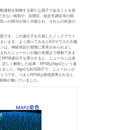
移動過程を制御する新たな因子であることを発
できない病気や、自閉症、統合失調症等の精
病気への関与が強く示唆され、それらの疾患の
白質です。この遺伝子を欠損したノックアウト
まいます。よく調べてみるとKOマウスの大脳
ロンは、神経突起の形態に異常がみられまし
生まれたニューロンが脳の表層まで移動できま
RP58遺伝子を導入すると、ニューロンは表
しく解析した結果、RP58はNgn2という遺
ました。Ngn2も転写因子で、ニューロンが
１つです。つまりRP58は発現誘導されると、
ク制御が働いていました。