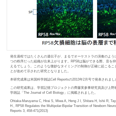
発生過程ではたくさんの遺伝子が、まるでオーケストラの演奏のよう
つの秩序だった組織が出来上がります。RP58は脳ができる際、音を
えるでしょう。このような微妙なタイミングの制御が正確に起こるこ
とが改めて示された研究となりました。
本研究成果は米国科学雑誌Cell Reportsの2013年2月号で発表されま
この研究成果は、学習記憶プロジェクトの齊藤実参事研究員及び上野
学雑誌「The Journal of Cell Biology」に掲載されました。
Ohtaka-Maruyama C, Hirai S, Miwa A, Heng J l, Shitara H, Ishii R, 
H., RP58 Regulates the Multipolar-Bipolar Transition of Newborn Neuro
Reports 3, 458-471(2013)