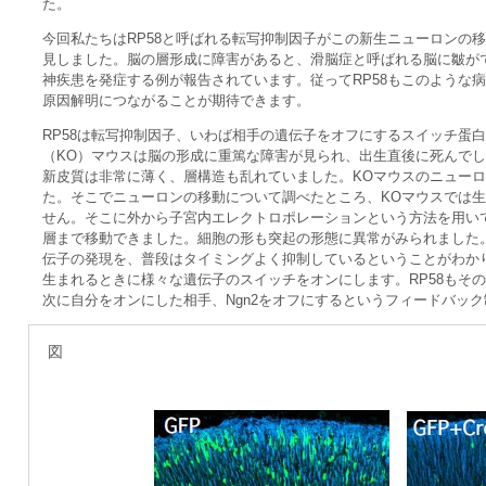
た。
今回私たちはRP58と呼ばれる転写抑制因子がこの新生ニューロンの
見しました。脳の層形成に障害があると、滑脳症と呼ばれる脳に皺が
神疾患を発症する例が報告されています。従ってRP58もこのような
原因解明につながることが期待できます。
RP58は転写抑制因子、いわば相手の遺伝子をオフにするスイッチ蛋
（KO）マウスは脳の形成に重篤な障害が見られ、出生直後に死んでし
新皮質は非常に薄く、層構造も乱れていました。KOマウスのニュー
た。そこでニューロンの移動について調べたところ、KOマウスでは
せん。そこに外から子宮内エレクトロポレーションという方法を用いて
層まで移動できました。細胞の形も突起の形態に異常がみられました。詳
伝子の発現を、普段はタイミングよく抑制しているということがわかり
生まれるときに様々な遺伝子のスイッチをオンにします。RP58もその
次に自分をオンにした相手、Ngn2をオフにするというフィードバッ
図