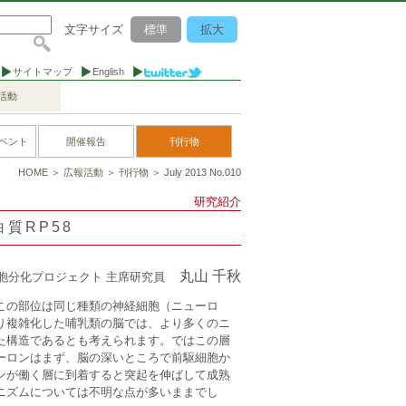
文字サイズ
標準
拡大
サイトマップ
English
活動
ベント
開催報告
刊行物
HOME
＞
広報活動
＞
刊行物
＞ July 2013 No.010
研究紹介
質RP58
丸山 千秋
胞分化プロジェクト 主席研究員
この部位は同じ種類の神経細胞（ニューロ
り複雑化した哺乳類の脳では、より多くのニ
た構造であるとも考えられます。ではこの層
ーロンはまず、脳の深いところで前駆細胞か
ンが働く層に到着すると突起を伸ばして成熟
ニズムについては不明な点が多いままでし