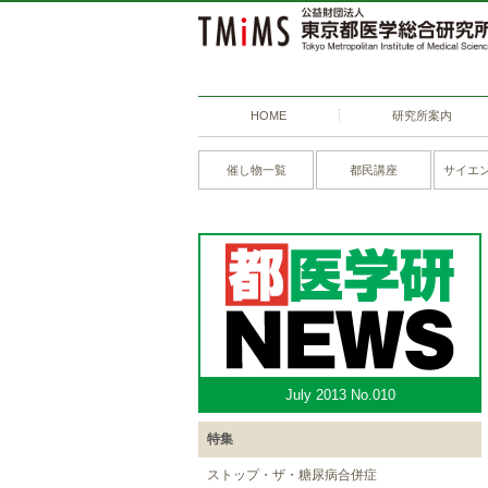
HOME
研究所案内
催し物一覧
都民講座
サイエ
July 2013 No.010
特集
ストップ・ザ・糖尿病合併症