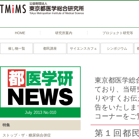
HOME
研究所案内
プロジェクト研究等
催し物一覧
都民講座
サイエンスカフェ
シンポジウム
東京都医学総
ており、当研
りやすくお伝
告をいたしま
July 2013 No.010
コーナーをご
特集
第１回都
ストップ・ザ・糖尿病合併症