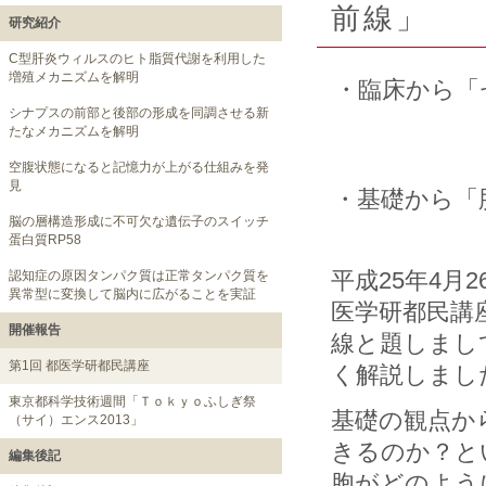
前線」
研究紹介
C型肝炎ウィルスのヒト脂質代謝を利用した
増殖メカニズムを解明
・臨床から「
シナプスの前部と後部の形成を同調させる新
たなメカニズムを解明
空腹状態になると記憶力が上がる仕組みを発
見
・基礎から「
脳の層構造形成に不可欠な遺伝子のスイッチ
蛋白質RP58
平成25年4月
認知症の原因タンパク質は正常タンパク質を
異常型に変換して脳内に広がることを実証
医学研都民講
開催報告
線と題しまし
第1回 都医学研都民講座
く解説しまし
東京都科学技術週間「Ｔｏｋｙｏふしぎ祭
基礎の観点か
（サイ）エンス2013」
きるのか？と
編集後記
胞がどのよう