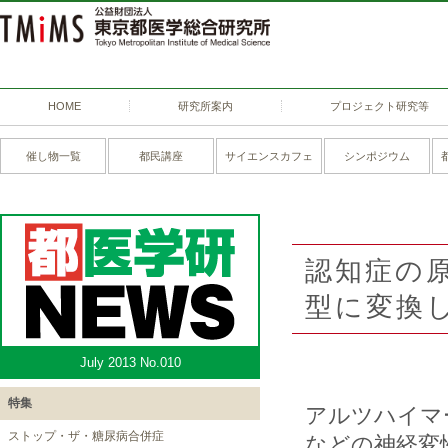
HOME
研究所案内
プロジェクト研究等
催し物一覧
都民講座
サイエンスカフェ
シンポジウム
認知症の
型に変換
July 2013 No.010
特集
アルツハイマ
ストップ・ザ・糖尿病合併症
などの神経変