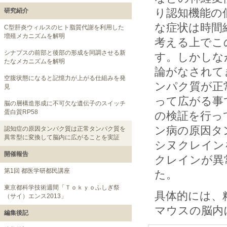
り認知機能の
研究紹介
な症状は時間
C型肝炎ウィルスのヒト脂質代謝を利用した
増殖メカニズムを解明
考える上でこ
シナプスの前部と後部の形成を同調させる新
す。しかしな
たなメカニズムを解明
論がなされて
空腹状態になると記憶力が上がる仕組みを発
ンパク質が正
見
って広がる事
脳の層構造形成に不可欠な遺伝子のスイッチ
蛋白質RP58
の検証を行っ
ン病の原因タ
認知症の原因タンパク質は正常タンパク質を
異常型に変換して脳内に広がることを実証
シヌクレイン
開催報告
クレインが異
第1回 都医学研都民講座
た。
東京都科学技術週間「Ｔｏｋｙｏふしぎ祭
具体的には、
（サイ）エンス2013」
マウスの脳内
編集後記