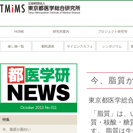
HOME
研究所案内
プロジェクト研究等
催し物一覧
都民講座
サイエンスカフェ
シンポジウム
今、脂質
東京都医学総
October 2013 No.011
「脂質」は、
特集
質・核酸・糖
す。 脂質は
今、脂質が面白い