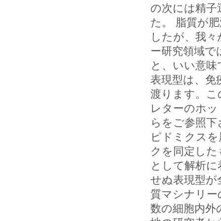
の次には精子
た。 脂質が
したが、我々
ー研究領域で
と、いい意味
表現型は、免
渡ります。こ
レターのホッ
らをご参照下
ピドミクスを
クを同定した
として解析に
せぬ表現型が
質マシナリー
数の細胞内外