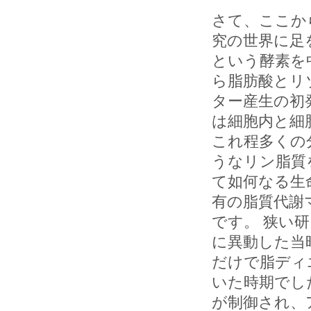
さて、ここか
究の世界に足を
という酵素を
ら脂肪酸とリ
ター産生の初
は細胞内と細
これ程多くの
うなリン脂質
て如何なる生
有の脂質代謝
です。 狭い
に異動した当時
だけで脂ディ
いた時期でした
が制御され、