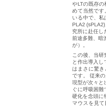
やLTの既存
めて当然です
いる中で、私
PLA2 (s
究所に赴任し
前途多難、暗
が）。
この後、当研
と作出導入し
はまさに驚き
です。 従来
現型が次々と
ぐに呼吸困難
硬化を念頭に
マウスを見て