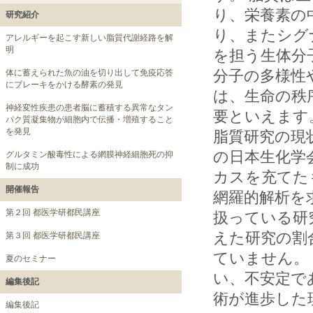
り、栄養素の
研究紹介
り、またシグ
アレルギーを起こす新しい脂質代謝経路を解
明
を担う生体分
分子の多様性
体に蓄えられた魚の油を切り出して免疫応答
にブレーキをかける酵素の発見
は、生命の秩
神経変性疾患の患者脳に蓄積する異常なタン
要といえます
パク質凝集物が細胞内で伝播・増殖すること
を発見
脂質研究の現
の日本生化学
グルタミン酸毒性による網膜神経細胞死の抑
制に成功
カスを充てた
開催報告
網羅的解析を
第２回 都医学研都民講座
扱っている研
えた研究の割
第３回 都医学研都民講座
ていません。
夏のセミナー
い、不安定で
編集後記
術が進歩した
編集後記