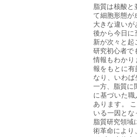
脂質は核酸と
て細胞形態が
大きな違いが
後から今日に
新が次々と起
研究初心者で
情報もわかり
報をもとに有
なり、いわば
一方、脂質に
に基づいた職
あります。 
いる一因とな
脂質研究領域
術革命により