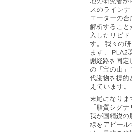
地の研究者か
スのラインナ
エーターの合
解析すること
入したリピド
す。 我々の
ます。 PL
謝経路を同定
の「宝の山」
代謝物を標的
えています。
末尾になりま
「脂質シグナ
我が国精鋭の
線をアピール