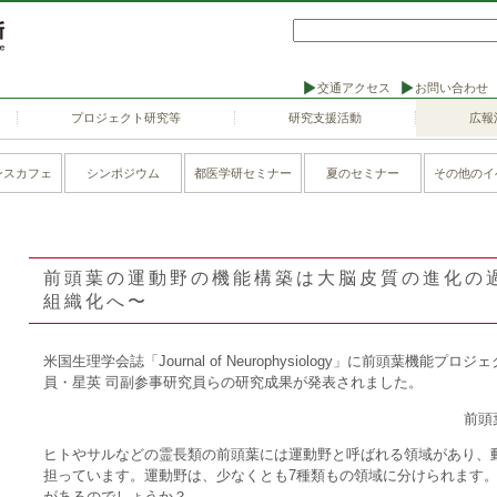
交通アクセス
お問い合わせ
プロジェクト研究等
研究支援活動
広報
ンスカフェ
シンポジウム
都医学研セミナー
夏のセミナー
その他のイ
前頭葉の運動野の機能構築は大脳皮質の進化の過
組織化へ〜
米国生理学会誌「Journal of Neurophysiology」に前頭葉機
員・星英 司副参事研究員らの研究成果が発表されました。
前頭
ヒトやサルなどの霊長類の前頭葉には運動野と呼ばれる領域があり、
担っています。運動野は、少なくとも7種類もの領域に分けられます
があるのでしょうか？