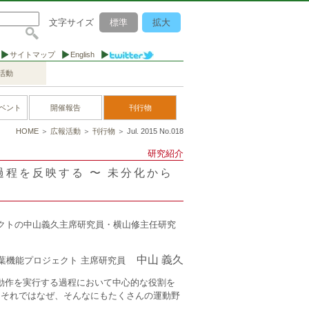
文字サイズ
標準
拡大
サイトマップ
English
活動
ベント
開催報告
刊行物
HOME
＞
広報活動
＞
刊行物
＞ Jul. 2015 No.018
研究紹介
程を反映する 〜 未分化から
能プロジェクトの中山義久主席研究員・横山修主任研究
中山 義久
葉機能プロジェクト 主席研究員
動作を実行する過程において中心的な役割を
。それではなぜ、そんなにもたくさんの運動野