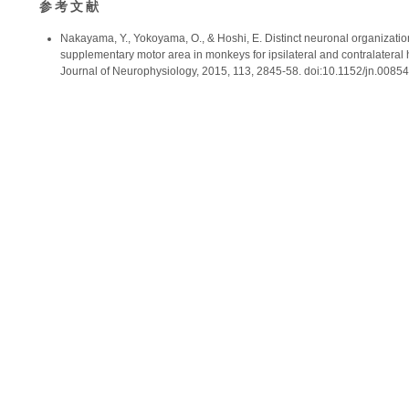
参考文献
Nakayama, Y., Yokoyama, O., & Hoshi, E. Distinct neuronal organizatio
supplementary motor area in monkeys for ipsilateral and contralatera
Journal of Neurophysiology, 2015, 113, 2845-58. doi:10.1152/jn.0085