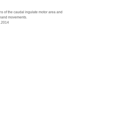
ns of the caudal ingulate motor area and
l hand movements.
4.2014