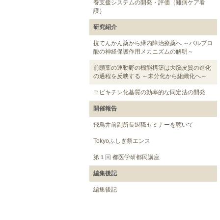
養支援システムの開発・評価（難病ケア看
護）
研究紹介
抗てんかん薬から緑内障治療薬へ ～バルプロ
酸の神経保護作用メカニズムの解明～
前頭葉の運動野の機能構築は大脳皮質の進化
の過程を反映する ～未分化から組織化へ～
ユビキチン化基質の効率的な同定法の開発
開催報告
飛鳥井前副所長退職セミナーを聴いて
Tokyoふしぎ祭エンス
第１回 都医学研都民講座
編集後記
編集後記