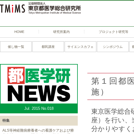
HOME
研究所案内
プロジェクト研究等
催し物一覧
都民講座
サイエンスカフェ
シンポジウム
第１回都医
施）
Jul. 2015 No.018
東京医学総合
座）を行い、
特集
分かりやすく
ALS等神経難病療養者への看護ケアおよび療