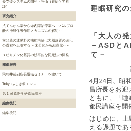
養支援システムの開発・評価（難病ケア看
護）
睡眠研究の
研究紹介
抗てんかん薬から緑内障治療薬へ ～バルプロ
酸の神経保護作用メカニズムの解明～
「大人の発
前頭葉の運動野の機能構築は大脳皮質の進化
－ASDと
の過程を反映する ～未分化から組織化へ～
て－
ユビキチン化基質の効率的な同定法の開発
開催報告
飛鳥井前副所長退職セミナーを聴いて
4月24日、
Tokyoふしぎ祭エンス
昌所長をお迎
第１回 都医学研都民講座
ともに、「睡
編集後記
都民講座を開
編集後記
はじめに、上
える課題であ