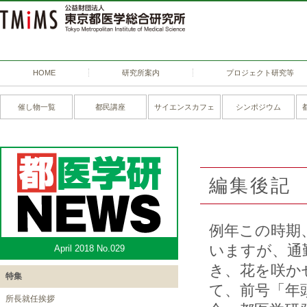
HOME
研究所案内
プロジェクト研究等
催し物一覧
都民講座
サイエンスカフェ
シンポジウム
編集後記
例年この時期
いますが、通
April 2018 No.029
き、花を咲か
特集
て、前号「年
所長就任挨拶