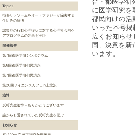
合・都医学研
Topics
に医学研究を
損傷リソソームをオートファジーが除去する
都民向けの活
仕組みの解明
いった本号掲
認知症の行動心理症状に対する心理社会的ケ
広くお知らせ
アプログラムの効果を実証
同、決意を新
開催報告
います。
第7回都医学研シンポジウム
第6回都医学研都民講座
第7回都医学研都民講座
第26回サイエンスカフェin上北沢
追悼
反町先生追悼－ありがとうございます
誰からも愛されていた反町先生を偲ぶ
お知らせ