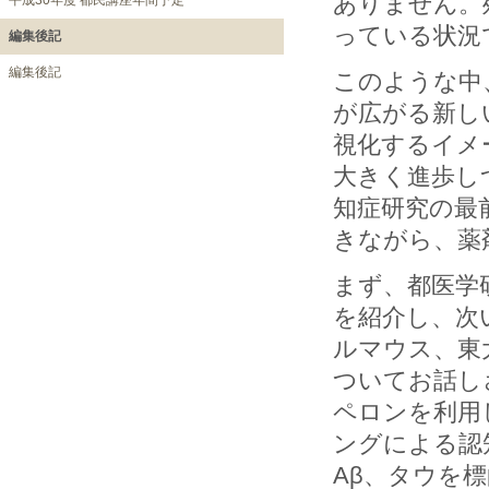
ありません。
平成30年度 都民講座年間予定
っている状
編集後記
編集後記
このような中
が広がる新し
視化するイメ
大きく進歩し
知症研究の最
きながら、薬
まず、都医学
を紹介し、次
ルマウス、東
ついてお話し
ペロンを利用
ングによる認
Aβ、タウを