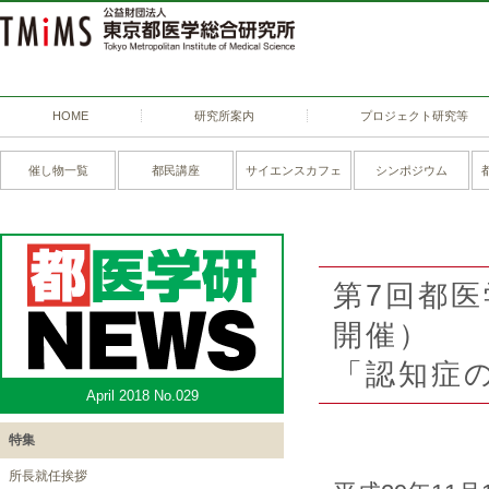
HOME
研究所案内
プロジェクト研究等
催し物一覧
都民講座
サイエンスカフェ
シンポジウム
第7回都医
開催）
「認知症
April 2018 No.029
特集
所長就任挨拶