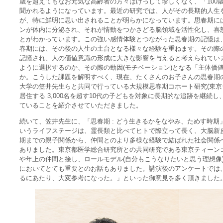
歳を超えてもなお元気な高齢者の方々はけっして珍しくなく、「100
聞かれるようになっています。最近の研究では、人がその長期的人生
が、特に鮮明に思い出されることが明らかになっています。思春期に
ンが体内に分泌され、それが情動をつかさどる脳領域を活性化し、喜
とがわかっています。この強い感情体験とつながった思春期の記憶は
春期には、その後の人生の土台となる様々な経験を重ねます。その際
記憶され、人の価値意識の形成に大きな影響を与えると考えられてい
ように選択するのか、その際の動因(モチベーション)となる「主体価
か。こうした課題を解明すべく、現在、たくさんのお子さんの思春期
大学の笠井先生らと共同で行っている大規模思春期コホート研究(東京
居住する 3,000名を超す10代の子どもを対象に長期的な追跡を継
ていることを紹介させていただきました。
続いて、笠井先生に、「思春期 : どう生きるかをなやみ、ためす時
いうライフステージは、霊長類と比べてヒトで際立って長く、大脳新
期までの親子関係から、仲間とのより多様な経験で結ばれた社会関係
ありました。東京都医学総合研究所との共同研究である東京ティーン
や年上の仲間と接し、ロールモデル(自分もこうなりたいと思う理想像
においてとても重要とのお話もありました。講演後のアンケートでは
るにあたり、大変参考になった。」といった御意見を多く頂きました