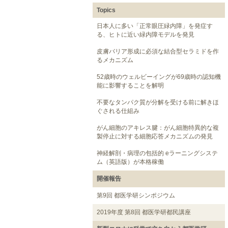
Topics
日本人に多い「正常眼圧緑内障」を発症す
る、ヒトに近い緑内障モデルを発見
皮膚バリア形成に必須な結合型セラミドを作
るメカニズム
52歳時のウェルビーイングが69歳時の認知機
能に影響することを解明
不要なタンパク質が分解を受ける前に解きほ
ぐされる仕組み
がん細胞のアキレス腱：がん細胞特異的な複
製停止に対する細胞応答メカニズムの発見
神経解剖・病理の包括的 eラーニングシステ
ム（英語版）が本格稼働
開催報告
第9回 都医学研シンポジウム
2019年度 第8回 都医学研都民講座