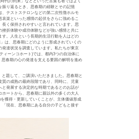
歳時代の到来」などといった言葉も巷ではよく
を振り返るとき、思春期の経験とその記憶
は、テストステロンなどの第二次性徴ホルモ
怒哀楽といった感情の起伏をさらに強めるこ
、長く保持されやすいと言われています。思
の挫折体験や成功体験などが強い感情と共に
ます。人生という長期的生活行動を人はどの
値」は、思春期にどのように形成されていくの
の発達状況を調査しています。私たちが東京
ティーンコホート)では、都内3つの自治体に
続し、思春期の心の発達を支える要因の解明を進め
期」と題して、ご講演いただきました。思春期と
皮質の成熟の最終段階であり、同時に、児童
へと発展する決定的な時期であるとのお話が
コホートから、思春期に親以外の多くの大人
)を獲得・更新していくことが、主体価値形成
、「現在、思春期にある自分の子どもと接す
。