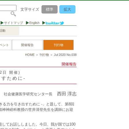
文字サイズ
標準
拡大
サイトマップ
English
活動
ベント
開催報告
刊行物
HOME
＞
刊行物
＞ Jul 2020 No.038
開催報告
12日 開催)
出すために-
西田 淳志
社会健康医学研究センター長
生きる力を引き出すために -」と題して、第8回
精神神経科教授の笠井清登先生を講師にお迎
してお話ししました。今日、我が国では100