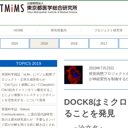
HOME
研究所案内
プロジェクト研究等
2020
2019
2018
2017
TOPICS 2019
2019年7月23日
視覚病態プロジェクトの
米国科学雑誌「eLife」にゲノム動態プ
が神経変性を制御する仕組み」
ロジェクト・正井久雄所長らが
「Cdc7はヒト細胞においてClaspimの
Chk1結合ドメインをリン酸化するこ
とにより複製ストレスチェックポイン
DOCK8はミク
トを活性化する」について発表
英国科学誌「Nature
ることを発見
Communications」に蛋白質代謝研究
室の土屋光研究員らが「不要なタンパ
ク質が分解を受ける前に解きほぐされ