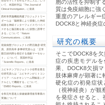
胞の活性を抑制する
合型セラミドを作るメカニズム」につ
いて、米国科学誌「The Journal of
質は免疫細胞に強く
Clinical Investigation」に発表
重度のアレルギー
西村幸男脳機能再建プロジェクトリー
ダーらは「脳梗塞により損傷した神経
DOCK8と神経炎
経路を神経インターフェイスでバイパ
スすると脳活動を狙った状態に誘導で
きる」について「Nature
Communications」に発表
研究の概要
視覚病態プロジェクトの野呂隆彦 研究
員、原田高幸 参事研究員らは 「正常
そこでDOCK8を
眼圧緑内障を発症する老齢マーモセッ
ト」 について、英国科学誌
症の疾患モデルを
「Scientific Reports」に発表
果、DOCK8欠
ユビキチンプロジェクト小谷野史香主
任研究員らは「ユビキチンがミトコン
肢体麻痺が顕著に
ドリア - ペルオキシソーム間輸送シグ
硬化症の初発症状
ナルとして機能する」について、
「EMBO Reports」に発表
（視神経炎）が観
令和元年度老人保健健康増進等事業の
を発症させると、
実施について
能も維持されるこ