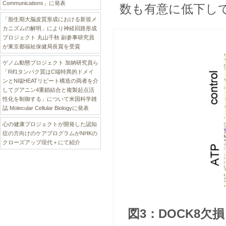
Communications」に発表
数も有意に低下し
「胎生期大脳皮質形成における新規メ
カニズムの解明」により神経回路形成
プロジェクト 丸山千秋 副参事研究員
が東京都福祉保健局長賞を受賞
ゲノム動態プロジェクト 加納研究員ら
「Rif1タンパク質はC端特異的ドメイ
ンとN端HEATリピート構造の両者を介
してグアニン4重鎖結合と複製起点活
性化を制御する」について米国科学雑
誌 Molecular Cellular Biologyに発表
心の健康プロジェクトが開発した認知
症の方向けのケアプログラムがNHKの
クローズアップ現代＋にて紹介
図3：DOCK8