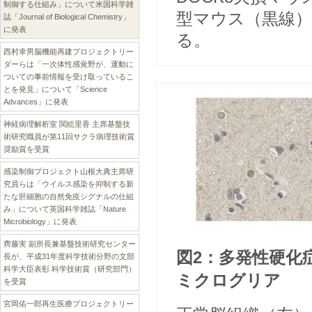
制御する仕組み」について米国科学雑
型マウス（黒線
誌「Journal of Biological Chemistry」
に発表
る。
西村幸男脳機能再建プロジェクトリー
ダーらは「一次体性感覚野が、運動に
ついての事前情報を受け取っているこ
とを発見」について「Science
Advances」に発表
神経病理解析室 関絵里香 主席基盤技
術研究職員が第11回サクラ病理技術賞
奨励賞を受賞
感染制御プロジェクト山根大典主席研
究員らは「ウイルス感染を抑制する新
たな肝細胞の自然免疫シグナルの仕組
み」について英国科学雑誌「Nature
Microbiology」に発表
齊藤実 副所長兼基盤技術研究センター
図2：多発性硬化
長が、平成31年度科学技術分野の文部
科学大臣表彰 科学技術賞（研究部門）
ミクログリア
を受賞
宮岡佑一郎再生医療プロジェクトリー