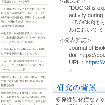
＜論文名＞
る仕組み」について発表
”DOCK8 is expr
心の健康プロジェクトの中西三春主席
研究員「52歳時のウェルビーイングが
activity durin
69歳時の認知機能に影響することを解
（DOCK8
明」, 米国科学雑誌「Journal of
Alzheimer’s Disease」
ルにおいてミ
神村圭亮・神経回路形成プロジェク
ト 主席研究員がTOKYO MX「東京イ
＜発表雑誌＞
ンフォメーション」 に出演
Journal of Bio
日本のHighly Cited Researchers 2019
doi: https://d
に田中理事長が選出されました
URL：
https:/
三五一憲・糖尿病性神経障害プロジェ
クトリーダーがNHKラジオ第1「NHK
ジャーナル」 に出演
認知症プロジェクトの細川雅人 主席研
究員が第38回日本認知症学会 学会奨
研究の背景
励賞を受賞
細胞膜研究室の平林哲也主席研究員
は、名古屋大学、Vanderbilt大学との共
多発性硬化症など
同研究で 「皮膚バリア形成に必須な結