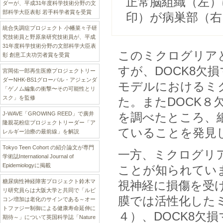
正常脳組織（左）
ダーが、平成31年度科学技術分野の文
部科学大臣表彰 若手科学者賞を受賞
印）が病巣部（右
統合失調症プロジェクト 小幡菜々子研
究技術員と野原泉研究技術員が、平成
31年度科学技術分野の文部科学大臣表
このミクログリア
彰 創意工夫功労者賞を受賞
すが、DOCK8欠
宮岡佑一郎再生医療プロジェクトリー
ダーNHK-BS1グローバル・アジェンダ
モデルにおけるミ
「ゲノム編集の衝撃〜その可能性とリ
スク」を監修
た。またDOCK
J-WAVE「GROWING REED」で廣井
を調べたところ、
隆親花粉症プロジェクトリーダー「ア
ていることを発見
レルギー治療の最前線」を解説
Tokyo Teen Cohort の紹介論文が専門
一方、ミクログリ
学術誌International Journal of
Epidemiologyに掲載
ことが知られてい
糖尿病性神経障害プロジェクト鈴木マ
視神経に損傷を受
リ研究員らは大阪大学と共同で「ルビ
膜では活性化した
コン増加は老化のサインである～オー
トファジー制御による健康寿命延伸に
４）、DOCK8欠
期待～」について英国科学誌「Nature