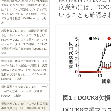
神経回路形成プロジェクトの神村圭亮
主席研究員 及び前田信明客員研究員ら
病巣部には、DO
は「シナプスの可塑性にプロテオグリ
いることも確認さ
カンが必要であることを解明」につい
て米国科学雑誌「Cell Reports」に発
表
感染制御プロジェクト真田崇弘研究員
らは「全ゲノムシークエンスおよび
RNAシークエンスを基盤としたツパイ
ゲノムデータベースの構築」について
英国科学雑誌「Scientific Reports」に
発表
中山優季・難病ケア看護プロジェクリ
ーダーらは「体重減少の程度は、気管
切開人工呼吸療法（TIV）後のALSの
進行を予測する」について「Scientific
Reports」に発表
楯林義孝・うつ病プロジェクトリーダ
ーが文化放送「ハートリング健康
RADIO」に出演
図1：DOCK8
視覚病態プロジェクトの行方和彦 副参
事研究員らは「DOCK8が神経変性を
DOCK8欠損マ