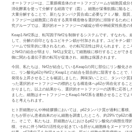
オートファジーは、二重膜構造体のオートファゴソームが細胞質成分
消化酵素を使って分解する経路です（図）。細胞が栄養飢餓に陥ると
大量分解することで、新たなタンパク質合成に必要なアミノ酸、脂質
トファジーは細胞質に存在する異常構造物を選択的に排除するために
究グループでは、選択的オートファジーの破綻が癌や神経変性疾患の
Keap1-Nrf2系は、転写因子Nrf2を制御するシステムです。すなわち、
して、分解の目印となるユビキチン鎖が付加されます。ユビキチン鎖で
ソームで恒常的に壊されるため、その転写活性は抑えられます。ところ
とNrf2の結合が弱まり、Nrf2は安定して細胞核に移行することがで
御に関わる遺伝子群の転写が促進され、細胞は保護されます。
今回、私たちは、Nrf2が結合しているKeap1の同じ部位にリン酸化
に、リン酸化p62がNrf2とKeap1との結合を競合的に阻害することで
発現を上昇させることを確認しました。興味深いことに、タンパク質
った選択的オートファジーの標的となる構造体へp62が局在化するこ
かりました。以上の結果から、選択的オートファジーの誘導に応答した
ました。細胞はオートファジーとKeap1-Nrf2系を連動させること
ると考えられます。
ヒト肝細胞がんや神経膠腫においては、p62タンパク質が過剰に蓄積
たちが肝がん患者由来のがん細胞を調査したところ、約29%でp62
た。そこで、私たちは、肝細胞がんにおけるp62リン酸化の病態生理的
積、それに伴うNrf2の活性化が起きている肝がん細胞株をヌードマ