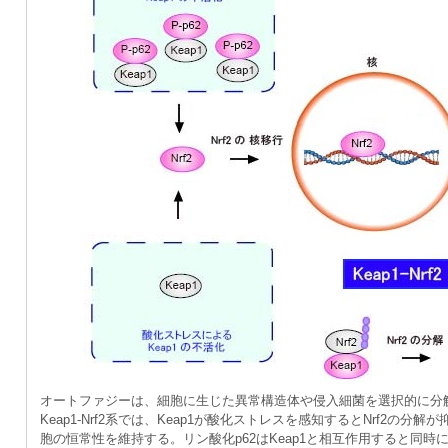
オートファジーは、細胞に生じた異常構造体や侵入細菌を選択的に分
Keap1-Nrf2系では、Keap1が酸化ストレスを感知するとNrf2の
胞の恒常性を維持する。リン酸化p62はKeap1と相互作用すると同