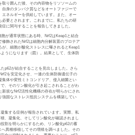
を取り囲んだ後、その内容物をリソソームの
、自身のタンパク質などをオートファジーで
、エネルギーを供給しています。また、オー
も必要とされます。これまでに、私たちの研
発症に関与することを報告してきました。
細胞が通常状態にある時、Nrf2はKeap1と結合
修飾されたNrf2は細胞内分解装置のプロテア
が、細胞が酸化ストレスに曝されるとKeap1
きるようになります（図）。結果として、生体防
されたp62が結合することを見出しました。さら
、Nrf2を安定化させ、一連の生体防御遺伝子の
凝集体や変性ミトコンドリア、侵入細菌とい
とで、そのリン酸化が引き起こされることがわ
新規なNrf2活性化機構の存在が明らかにされ
でより強固なストレス抵抗システムを構築してい
、凝集する症例が報告されています。実際、私
の蓄積、凝集化、そしてリン酸化が確認されまし
役割を明らかにするため、リン酸化p62の蓄
ウスへ異種移植してその増殖を調べました。その