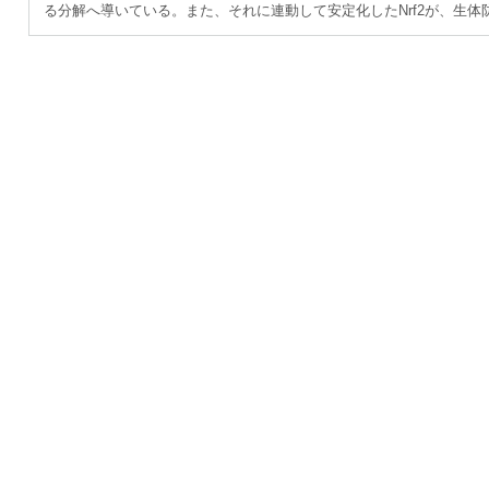
る分解へ導いている。また、それに連動して安定化したNrf2が、生