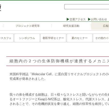
交通アクセス
お問い合わせ
プロジェクト研究等
研究支援活動
広報
ンスカフェ
シンポジウム
都医学研セミナー
夏のセミナー
その他のイ
細胞内の２つの生体防御機構が連携するメカニ
米国科学雑誌「Molecular Cell」に蛋白質リサイクルプロジェク
究成果が発表されました。
我々の体を構成する細胞は、日々様々なストレスと闘いながらその生
るオートファジーとKeap1-Nrf2系は、酸化ストレス、代謝ストレ
されることで、その危機的状況を乗り越え、細胞の恒常性を維持して