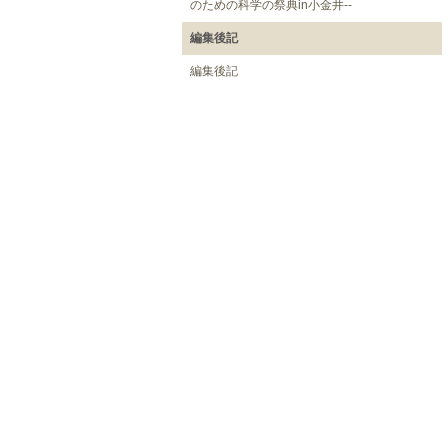
のための科学の祭典in小金井--
編集後記
編集後記