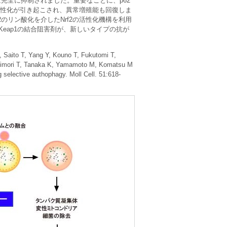
完全に抑制されました。重要なことに、p62
の活性化が引き起こされ、異常増殖能も回復しま
のリン酸化を介したNrf2の活性化機構を利用
Keap1の結合阻害剤が、新しいタイプの抗が
Saito T, Yang Y, Kouno T, Fukutomi T,
shimori T, Tanaka K, Yamamoto M, Komatsu M
 selective authophagy. Moll Cell. 51:618-