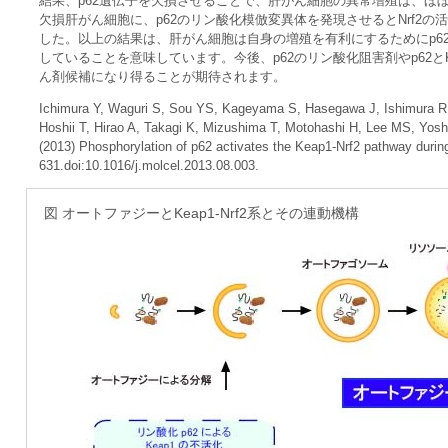
結果、p62遺伝子を欠損させることで、肝がん細胞の異常増殖は、ほぼ
欠損肝がん細胞に、p62のリン酸化模倣変異体を発現させるとNrf2
した。以上の結果は、肝がん細胞は自身の増殖を有利にするためにp62
していることを意味しています。今後、p62のリン酸化阻害剤やp62と
ん剤候補になり得ることが期待されます。
Ichimura Y, Waguri S, Sou YS, Kageyama S, Hasegawa J, Ishimura R, 
Hoshii T, Hirao A, Takagi K, Mizushima T, Motohashi H, Lee MS, Yo
(2013) Phosphorylation of p62 activates the Keap1-Nrf2 pathway during
631.doi:10.1016/j.molcel.2013.08.003.
図 オートファジーとKeap1-Nrf2系とその連動機構