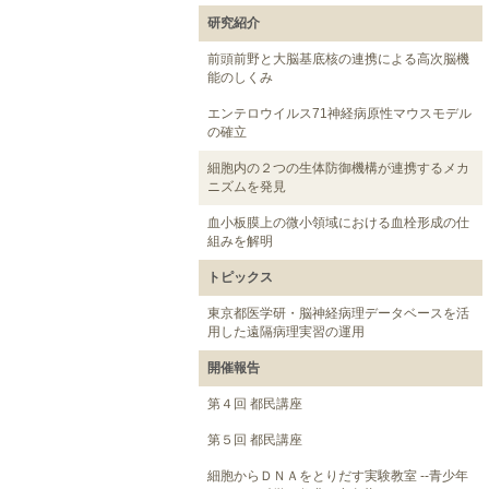
研究紹介
前頭前野と大脳基底核の連携による高次脳機
能のしくみ
エンテロウイルス71神経病原性マウスモデル
の確立
細胞内の２つの生体防御機構が連携するメカ
ニズムを発見
血小板膜上の微小領域における血栓形成の仕
組みを解明
トピックス
東京都医学研・脳神経病理データベースを活
用した遠隔病理実習の運用
開催報告
第４回 都民講座
第５回 都民講座
細胞からＤＮＡをとりだす実験教室 --青少年