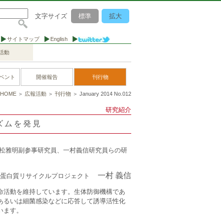
文字サイズ
標準
拡大
サイトマップ
English
活動
ベント
開催報告
刊行物
HOME
＞
広報活動
＞
刊行物
＞ January 2014 No.012
研究紹介
ズムを発見
トの小松雅明副参事研究員、一村義信研究員らの研
一村 義信
蛋白質リサイクルプロジェクト
命活動を維持しています。生体防御機構であ
ス、あるいは細菌感染などに応答して誘導活性化
います。