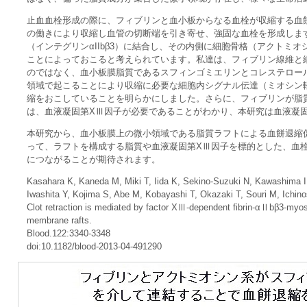
止血血栓形成の際に、フィブリンと血小板からなる血栓が収縮する血
の働きにより収縮し血管の切断端を引き寄せ、強固な血栓を形成しま
（インテグリンαIIbβ3）に結合し、その内側に細胞骨格（アクトミ
ことによっておこると考えられています。私達は、フィブリン線維と
のではなく、血小板膜脂質であるスフィンゴミエリンとコレステロー
領域で起こることにより収縮に必要な細胞内シグナル伝達（ミオシン
縮をおこしていることを明らかにしました。さらに、フィブリンが脂
は、血液凝固第XⅢ因子が必要であることがわかり、本研究は血液凝
本研究から、血小板膜上の微小領域である脂質ラフトによる血餅退縮
って、ラフトを構成する脂質や血液凝固第XⅢ因子を標的とした、血
につながることが期待されます。
Kasahara K, Kaneda M, Miki T, Iida K, Sekino-Suzuki N, Kawashima 
Iwashita Y, Kojima S, Abe M, Kobayashi T, Okazaki T, Souri M, Ichi
Clot retraction is mediated by factor XⅢ-dependent fibrin-αⅡbβ3-myosi
membrane rafts.
Blood.122:3340-3348
doi:10.1182/blood-2013-04-491290