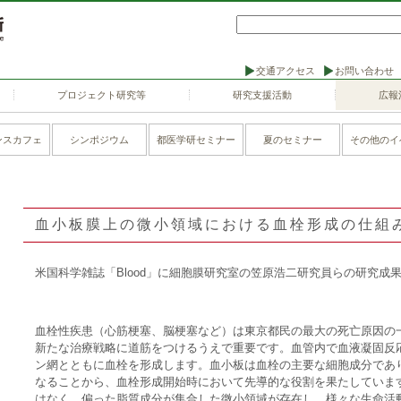
交通アクセス
お問い合わせ
プロジェクト研究等
研究支援活動
広報
ンスカフェ
シンポジウム
都医学研セミナー
夏のセミナー
その他のイ
血小板膜上の微小領域における血栓形成の仕組
米国科学雑誌「Blood」に細胞膜研究室の笠原浩二研究員らの研究成
血栓性疾患（心筋梗塞、脳梗塞など）は東京都民の最大の死亡原因の
新たな治療戦略に道筋をつけるうえで重要です。血管内で血液凝固反
ン網とともに血栓を形成します。血小板は血栓の主要な細胞成分であ
なることから、血栓形成開始時において先導的な役割を果たしていま
はなく、偏った脂質成分が集合した微小領域が存在し、様々な生命活