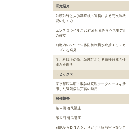
研究紹介
前頭前野と大脳基底核の連携による高次脳機
能のしくみ
エンテロウイルス71神経病原性マウスモデル
の確立
細胞内の２つの生体防御機構が連携するメカ
ニズムを発見
血小板膜上の微小領域における血栓形成の仕
組みを解明
トピックス
東京都医学研・脳神経病理データベースを活
用した遠隔病理実習の運用
開催報告
第４回 都民講座
第５回 都民講座
細胞からＤＮＡをとりだす実験教室 --青少年