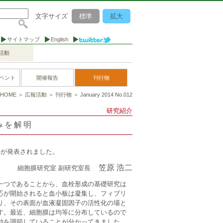
文字サイズ
標準
拡大
サイトマップ
English
活動
ベント
開催報告
刊行物
HOME
＞
広報活動
＞
刊行物
＞ January 2014 No.012
研究紹介
みを解明
果が発表されました。
笠原 浩二
細胞膜研究室 副研究室長
一つであることから、血栓形成の基礎研究は
応が開始されると血小板は凝集し、フィブリ
り、その表面が血液凝固因子の活性化の場と
す。最近、細胞膜は均等に分布しているので
動を調節していることが分かってきました。