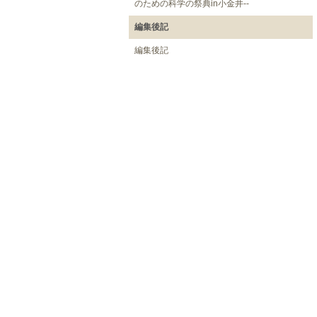
のための科学の祭典in小金井--
編集後記
編集後記