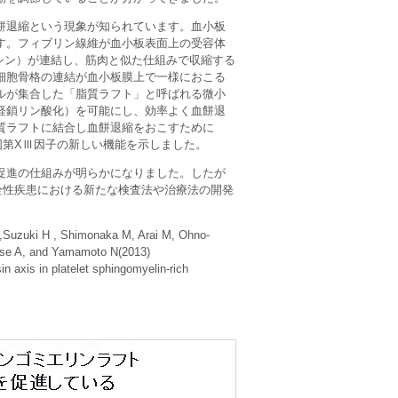
餅退縮という現象が知られています。血小板
す。フィブリン線維が血小板表面上の受容体
オシン）が連結し、筋肉と似た仕組みで収縮する
細胞骨格の連結が血小板膜上で一様におこる
ルが集合した「脂質ラフト」と呼ばれる微小
軽鎖リン酸化）を可能にし、効率よく血餅退
質ラフトに結合し血餅退縮をおこすために
固第XⅢ因子の新しい機能を示しました。
促進の仕組みが明らかになりました。したが
栓性疾患における新たな検査法や治療法の開発
I,Suzuki H , Shimonaka M, Arai M, Ohno-
nose A, and Yamamoto N(2013)
n axis in platelet sphingomyelin-rich