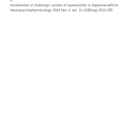
K.
Involvement of cholinergic system in hyperactivity in dopamine-deficie
Neuropsychopharmacology 2014 Nov 4. doi: 10.1038/npp.2014.295.