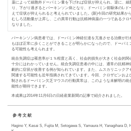
薬によって細胞外ドーパミン量を下げれば症状が抑えられ、逆に、細
り、下がり過ぎるとパーキンソン病となり、ドーパミン前駆体のL-ド
えて症状が抑えられると考えられていました。(新)今回の研究結果か
むしろ活動量が上昇し、この異常行動は抗精神病薬の一つであるクロ
なりました。
パーキンソン病患者では、ドーパミン神経伝達を亢進させる治療が行
もほぼ正常に歩くことができることが明らかになったので、ドーパミ
る可能性も考えられます。
統合失調症は罹患率が１％程度と高く、社会的損失が大きく社会的関
十分にはわかっていません。統合失調症患者の中には、通常の抗精神
劇的に症状が改善する例が知られています。また、ムスカリニックア
関連する可能性も近年指摘されてきています。今回、クロザピンおよ
制されるドーパミン欠乏マウスの行動異常は、このような未解明の統
能性が期待できます。
本成果は2014年11月6日の日経産業新聞の記事で紹介されました。
参考文献
Hagino Y, Kasai S, Fujita M, Setogawa S, Yamaura H, Yanagihara D, 