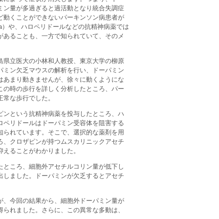
ミン量が多過ぎると過活動となり統合失調症
ど動くことができないパーキンソン病患者が
oxia）や、ハロペリドールなどの抗精神病薬では
があることも、一方で知られていて、そのメ
島県立医大の小林和人教授、東京大学の柳原
パミン欠乏マウスの解析を行い、ドーパミン
はあまり動きませんが、徐々に動くようにな
この時の歩行を詳しく分析したところ、パー
正常な歩行でした。
ピンという抗精神病薬を投与したところ、ハ
ロペリドールはドーパミン受容体を阻害する
知られています。そこで、選択的な薬剤を用
ろ、クロザピンが持つムスカリニックアセチ
抑えることがわかりました。
たところ、細胞外アセチルコリン量が低下し
出しました。ドーパミンが欠乏するとアセチ
。
が、今回の結果から、細胞外ドーパミン量が
得られました。さらに、この異常な多動は、