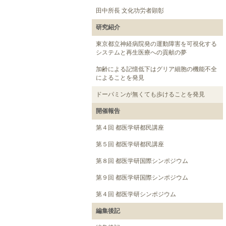
田中所長 文化功労者顕彰
研究紹介
東京都立神経病院発の運動障害を可視化する
システムと再生医療への貢献の夢
加齢による記憶低下はグリア細胞の機能不全
によることを発見
ドーパミンが無くても歩けることを発見
開催報告
第４回 都医学研都民講座
第５回 都医学研都民講座
第８回 都医学研国際シンポジウム
第９回 都医学研国際シンポジウム
第４回 都医学研シンポジウム
編集後記