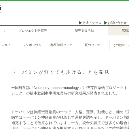
交通アクセス
お問い合わせ
プロジェクト研究等
研究支援活動
広報
ンスカフェ
シンポジウム
都医学研セミナー
夏のセミナー
その他のイ
ドーパミンが無くても歩けることを発見
米国科学誌「Neuropsychopharmacology」に依存性薬物プロ
ジェクトの橋本款副参事研究員らの研究成果が発表されました。
ドーパミンは神経伝達物質の一つで、人格、運動、動機など、極めて
病ではドーパミン神経細胞が脱落して運動失調を示し、ドーパミン前駆
補充することで治療されています。一方、統合失調症では多くの場合
現れ、ドーパミン神経伝達を抑制するハロペリドールなどの抗精神病