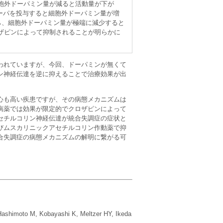
胞外ドーパミン量が減ると活動量が下が
ーパを投与すると細胞外ドーパミン量が増
ら、細胞外ドーパミン量が極端に減少すると
ザピンによって抑制されることが明らかに
われていますが、今回、ドーパミンが無くて
ン神経伝達を逆に抑えることで治療効果が出
心も高い疾患ですが、その病態メカニズムは
病薬では効果が限定的でクロザピンによって
セチルコリン神経伝達が統合失調症の症状と
びムスカリニックアセチルコリン作動薬で抑
合失調症の病態メカニズムの解明に繋がる可
Hashimoto M, Kobayashi K, Meltzer HY, Ikeda