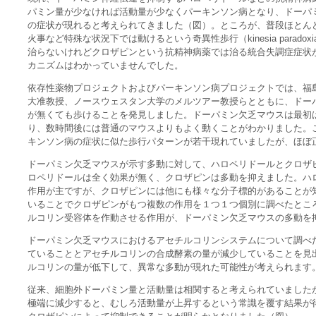
パミン量が少なければ活動量が少なくパーキンソン病となり、ドーパ
の症状が現れると考えられてきました（図）。ところが、普段ほとん
火事など特殊な状況下では動けるという奇異性歩行（kinesia parad
治らないけれどクロザピンという抗精神病薬では治る統合失調症症状
カニズムはわかっていませんでした。
依存性薬物プロジェクトおよびパーキンソン病プロジェクトでは、福
大准教授、ノースウェスタン大学のメルツアー教授らとともに、ドー
が無くても歩けることを発見しました。ドーパミン欠乏マウスは最初
り、数時間後には普通のマウスよりもよく動くことがわかりました。
キンソン病の症状に似た歩行パターンが若干現れていましたが、ほぼ
ドーパミン欠乏マウスが示す多動に対して、ハロペリドールとクロザ
ロペリドールは全く効果が無く、クロザピンは多動を抑えました。ハ
作用が主ですが、クロザピンには他にも様々な分子標的があることが
いることでクロザピンがもつ複数の作用を１つ１つ個別に調べたとこ
ルコリン受容体を作動させる作用が、ドーパミン欠乏マウスの多動を
ドーパミン欠乏マウスにおけるアセチルコリンシステムについて調べ
ていることとアセチルコリンの合成酵素の量が減少していることを見
ルコリンの量が低下して、異常な多動が現れた可能性が考えられます
従来、細胞外ドーパミン量と活動量は相関すると考えられていました
極端に減少すると、むしろ活動量が上昇するという常識を覆す結果が