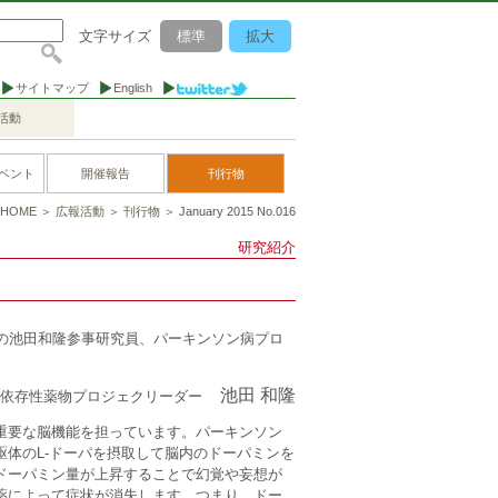
文字サイズ
標準
拡大
サイトマップ
English
活動
ベント
開催報告
刊行物
HOME
＞
広報活動
＞
刊行物
＞ January 2015 No.016
研究紹介
ジェクトの池田和隆参事研究員、パーキンソン病プロ
池田 和隆
依存性薬物プロジェクリーダー
重要な脳機能を担っています。パーキンソン
体のL-ドーパを摂取して脳内のドーパミンを
ドーパミン量が上昇することで幻覚や妄想が
薬によって症状が消失します。つまり、ドー