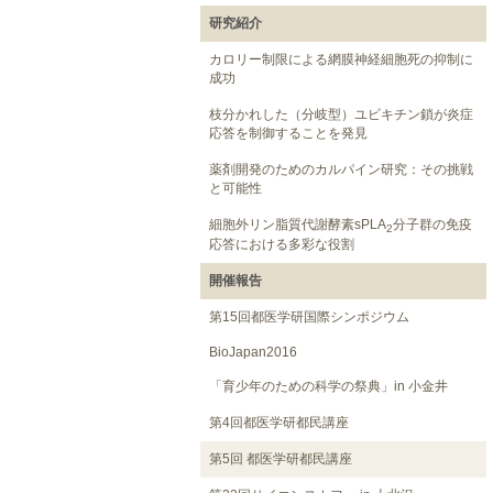
研究紹介
カロリー制限による網膜神経細胞死の抑制に
成功
枝分かれした（分岐型）ユビキチン鎖が炎症
応答を制御することを発見
薬剤開発のためのカルパイン研究：その挑戦
と可能性
細胞外リン脂質代謝酵素sPLA
分子群の免疫
2
応答における多彩な役割
開催報告
第15回都医学研国際シンポジウム
BioJapan2016
「育少年のための科学の祭典」in 小金井
第4回都医学研都民講座
第5回 都医学研都民講座