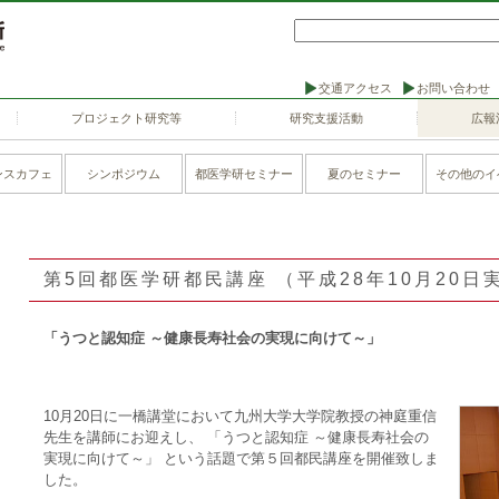
交通アクセス
お問い合わせ
プロジェクト研究等
研究支援活動
広報
ンスカフェ
シンポジウム
都医学研セミナー
夏のセミナー
その他のイ
第5回都医学研都民講座 （平成28年10月20日
「うつと認知症 ～健康長寿社会の実現に向けて～」
10月20日に一橋講堂において九州大学大学院教授の神庭重信
先生を講師にお迎えし、 「うつと認知症 ～健康長寿社会の
実現に向けて～」 という話題で第５回都民講座を開催致しま
した。