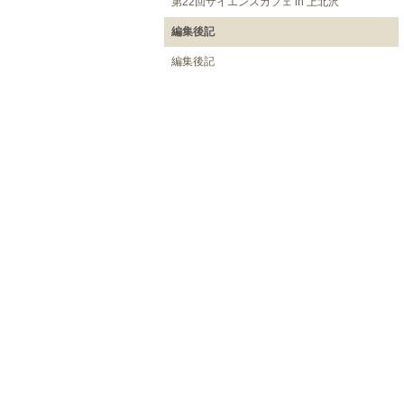
第22回サイエンスカフェ in 上北沢
編集後記
編集後記