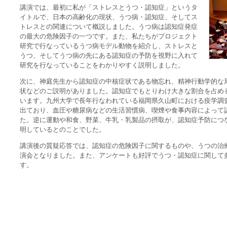
講演では、最初に私が「ストレスとうつ・認知症」というタ
イトルで、日本の高齢化の現状、うつ病・認知症、そしてス
トレスとの関連について概説しました。うつ病は認知症発症
の最大の危険因子の一つです。また、私たちがプロジェクト
研究で行なっているうつ病モデル動物を紹介し、ストレスと
うつ、そしてうつ病の先にある認知症の予防を視野に入れて
研究を行なっていることをわかりやすく説明しました。
次に、神庭先生から認知症の中核症状である物忘れ、精神行動学的な
状などのご説明がありました。認知症でもとりわけ大きな割合を占め
います。九州大学で長年行なわれている福岡県久山町における疫学調査
出ており、血圧や糖尿病などの生活習慣病、喫煙や食事内容によって
た。逆に運動や和食、野菜、牛乳・乳製品の摂取が、認知症予防につ
明しているとのことでした。
講演後の質疑応答では、認知症の危険因子に関するものや、うつの治
演会となりました。また、アンケートも好評でうつ・認知症に関して
す。