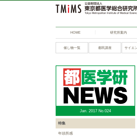
HOME
研究所案内
催し物一覧
都民講座
サイエ
Jan. 2017 No.024
特集
年頭所感