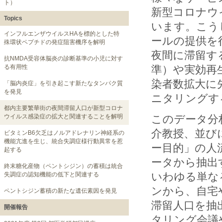
ト）
新型コロナウ
Topics
います。こう
インフルエンザウイルスHAを標的とした特
ールの提供を
殊環状ペプチドの発症阻害機序を解明
夜間に滞留す
抗NMDA受容体脳炎の診断基準の小児に対す
る有用性
準）や実効再
染者数拡大に
「脳内炎症」を引き起こす新たなタンパク質
を発見
ニタリングす
都内主要繁華街の夜間滞留人口が新型コロナ
ウイルス感染症の拡大と関連することを解明
このデータ分
介教授、並びに
ビタミンB6欠乏はノルアドレナリン神経系の
機能亢進を生じ、統合失調症様行動異常を惹
ー目的」の人
起する
ータから抽出
終末糖化産物（ペントシジン）の蓄積は統合
いわゆる単な
失調症の認知機能の低下と関連する
ンから、自宅
ペントシジン蓄積の新たな遺伝素因を発見
滞留人口を抽
開催報告
タリング会議