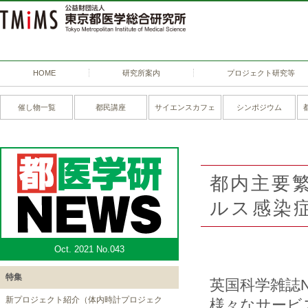
HOME
研究所案内
プロジェクト研究等
催し物一覧
都民講座
サイエンスカフェ
シンポジウム
都内主要
ルス感染
Oct. 2021 No.043
特集
英国科学雑誌Na
新プロジェクト紹介（体内時計プロジェク
様々なサービ