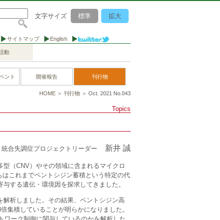
文字サイズ
標準
拡大
サイトマップ
English
活動
ベント
開催報告
刊行物
HOME
＞
刊行物
＞ Oct. 2021 No.043
Topics
新井 誠
統合失調症プロジェクトリーダー
型（CNV）やその領域に含まれるマイクロ
私たちはこれまでペントシジン蓄積という特定の代
寄与する遺伝・環境因を探求してきました。
を解析しました。その結果、ペントシジン高
.8倍集積していることが明らかになりました。
ットワーク制御に関与しているのかを解析した