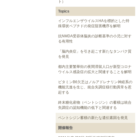
ト）
Topics
インフルエンザウイルスHAを標的とした特
殊環状ペプチドの発症阻害機序を解明
抗NMDA受容体脳炎の診断基準の小児に対す
る有用性
「脳内炎症」を引き起こす新たなタンパク質
を発見
都内主要繁華街の夜間滞留人口が新型コロナ
ウイルス感染症の拡大と関連することを解明
ビタミンB6欠乏はノルアドレナリン神経系の
機能亢進を生じ、統合失調症様行動異常を惹
起する
終末糖化産物（ペントシジン）の蓄積は統合
失調症の認知機能の低下と関連する
ペントシジン蓄積の新たな遺伝素因を発見
開催報告