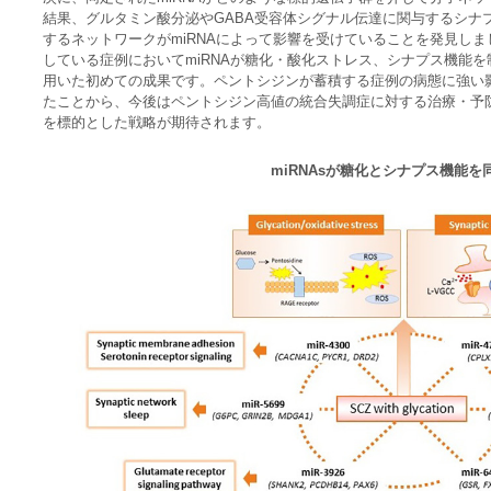
結果、グルタミン酸分泌やGABA受容体シグナル伝達に関与するシナ
するネットワークがmiRNAによって影響を受けていることを発見し
している症例においてmiRNAが糖化・酸化ストレス、シナプス機能
用いた初めての成果です。ペントシジンが蓄積する症例の病態に強い影
たことから、今後はペントシジン高値の統合失調症に対する治療・予防
を標的とした戦略が期待されます。
miRNAsが糖化とシナプス機能を