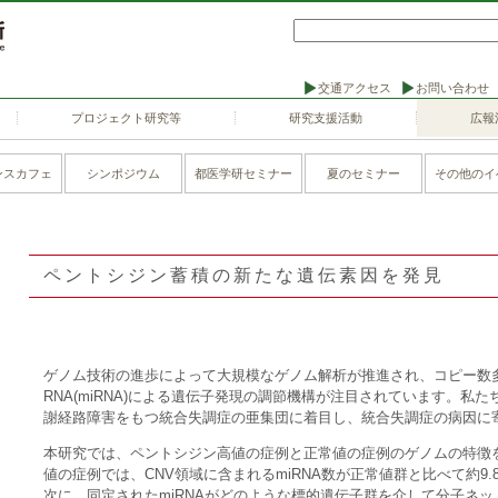
交通アクセス
お問い合わせ
プロジェクト研究等
研究支援活動
広報
ンスカフェ
シンポジウム
都医学研セミナー
夏のセミナー
その他のイ
ペントシジン蓄積の新たな遺伝素因を発見
ゲノム技術の進歩によって大規模なゲノム解析が推進され、コピー数多
RNA(miRNA)による遺伝子発現の調節機構が注目されています。
謝経路障害をもつ統合失調症の亜集団に着目し、統合失調症の病因に
本研究では、ペントシジン高値の症例と正常値の症例のゲノムの特徴
値の症例では、CNV領域に含まれるmiRNA数が正常値群と比べて約9
次に、同定されたmiRNAがどのような標的遺伝子群を介して分子ネ