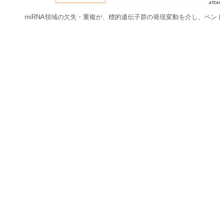
miRNA領域の欠失・重複が、標的遺伝子群の発現変動を介し、ペ