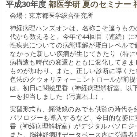
平成30年度
都医学研 夏のセミナー
会場：東京都医学総合研究所
神経病理ハンズオンは、名称こそ違うもの
代から数えると、今年で44回目（連続）
性疾患についての病態理解が蛋白レベルで
なかった新しい疾病が生じてきたり（特に
病構造も時代の変遷とともに変化してきま
ものが加わり、また、正しい診断に導くた
色法のクウォリティーコントロールが前提
は、初日に関絵里香（神経病理解析室、以
ーを担当しました（写真右上）。
実習形式も、顕微鏡のみでも供覧の時代を
パソロジーも導入するなど、今日的な姿に
香（神経病理解析室）がデジタルパソロジ
また、脳神経病理データベース内に受講者