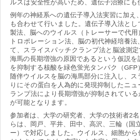
ルスは安全性が高いため、遺伝子治療にも
例年の神経系への遺伝子導入法実習に加え
も合わせて行いました。遺伝子導入法とし
製法、脳へのウイルス（トレーサーで代用
トロポレーション法、脳の初代神経培養法
て、スライスパッチクランプ法と脳波測定
海馬の長期増強の原因であるという仮説を
を抑制する核酸を緑色蛍光タンパク（GF
随伴ウイルスを脳の海馬部分に注入し、ス
りにその蛋白を人為的に発現抑制したニュ
ランプ法により長期増強が抑制されている
が可能となります。
参加者は、大学の研究者、大学の技術者2名
らは、岡戸、平井、田中、高沢、三輪（国
ー）で対応しました。ウイルス、細胞から