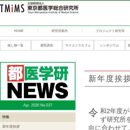
HOME
研究所案内
プロジェクト研究等
催し物一覧
都民講座
サイエンスカフェ
シンポジウム
新年度挨
Apr. 2020 No.037
令和2年度が4月から始まります。大小を問わ
特集
ず研究所
向に合わせて
新年度挨拶