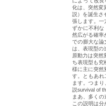
によって改良
化は、突然変
説）を誕生さ
張します。一
ずかに不利な
然広がる確率
での膨大な論
は、表現型の
原動力は突然
ち表現型も究
様に主に突然
す。ともあれ
ます。つまり、自然
説survival
まあ、多くの
この説明は分