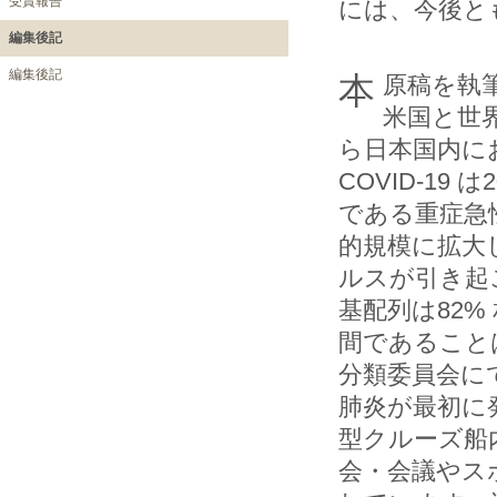
受賞報告
には、今後と
編集後記
編集後記
本原稿を執筆中に新型肺炎（COVID-19）が中国から韓国・欧州・
米国と世
ら日本国内に
COVID-1
である重症急性
的規模に拡大
ルスが引き起
基配列は82%
間であること
分類委員会にて
肺炎が最初に
型クルーズ船
会・会議やス