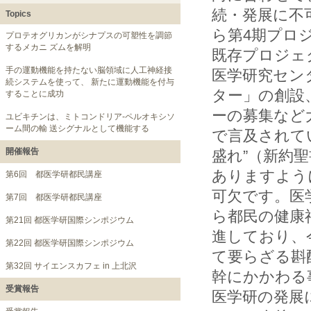
続・発展に不
Topics
ら第4期プロ
プロテオグリカンがシナプスの可塑性を調節
するメカニ ズムを解明
既存プロジェ
手の運動機能を持たない脳領域に人工神経接
医学研究セン
続システムを使って、 新たに運動機能を付与
ター」の創設
することに成功
ーの募集など
ユビキチンは、ミトコンドリア-ペルオキシソ
ーム間の輸 送シグナルとして機能する
で言及されて
開催報告
盛れ”（新約
ありますよう
第6回 都医学研都民講座
可欠です。医
第7回 都医学研都民講座
ら都民の健康
第21回 都医学研国際シンポジウム
進しており、
第22回 都医学研国際シンポジウム
て要らざる斟
第32回 サイエンスカフェ in 上北沢
幹にかかわる
受賞報告
医学研の発展