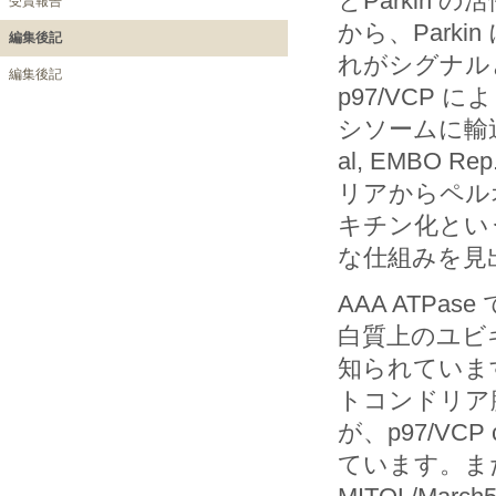
とParkin
受賞報告
から、Parki
編集後記
れがシグナルと
編集後記
p97/VCP 
シソームに輸送
al, EMBO
リアからペル
キチン化とい
な仕組みを見
AAA ATPas
白質上のユビ
知られていま
トコンドリア膜
が、p97/VC
ています。ま