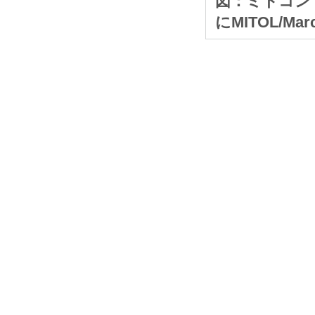
図：ミトコンド
にMITOL/M