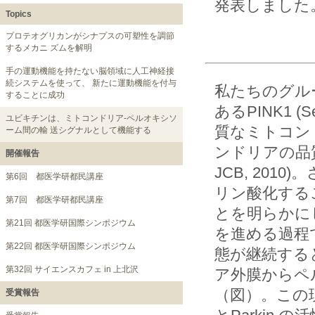
発表しました
Topics
プロテオグリカンがシナプスの可塑性を調節
するメカニ ズムを解明
手の運動機能を持たない脳領域に人工神経接
続システムを使って、 新たに運動機能を付与
私たちのグル
することに成功
あるPINK1 (Ser
ユビキチンは、ミトコンドリア-ペルオキシソ
質なミトコン
ーム間の輸 送シグナルとして機能する
ンドリアの品質管
開催報告
JCB, 201
第6回 都医学研都民講座
リン酸化する
第7回 都医学研都民講座
とを明らかにしまし
第21回 都医学研国際シンポジウム
を進める過程
第22回 都医学研国際シンポジウム
態が継続すると、
第32回 サイエンスカフェ in 上北沢
ア外膜からペ
（図）。この
受賞報告