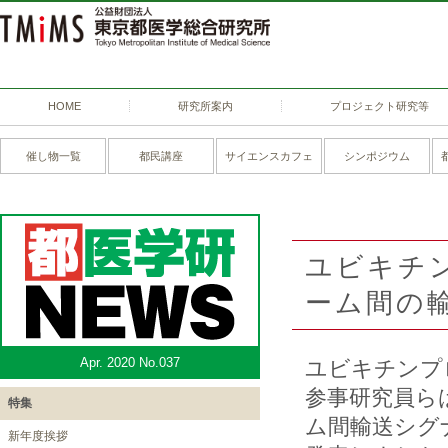
HOME
研究所案内
プロジェクト研究等
催し物一覧
都民講座
サイエンスカフェ
シンポジウム
ユビキチン
ーム間の
Apr. 2020 No.037
ユビキチンプ
参事研究員ら
特集
ム間輸送シグナ
新年度挨拶