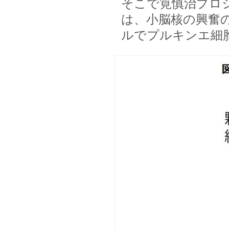
そこで筧慎治プロ
は、小脳核の興奮
ルでプルキンエ細