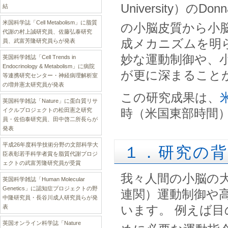
University）の
結
米国科学誌「Cell Metabolism」に脂質
の小脳皮質から小
代謝の村上誠研究員、佐藤弘泰研究
成メカニズムを明
員、武富芳隆研究員らが発表
妙な運動制御や、
英国科学雑誌「Cell Trends in
Endocrinology & Metabolism」に病院
が更に深まること
等連携研究センター・神経病理解析室
の増井憲太研究員が発表
この研究成果は、
英国科学雑誌「Nature」に蛋白質リサ
時（米国東部時間
イクルプロジェクトの松田憲之研究
員・佐伯泰研究員、田中啓二所長らが
発表
平成26年度科学技術分野の文部科学大
１．研究の背
臣表彰若手科学者賞を脂質代謝プロジ
ェクトの武富芳隆研究員が受賞
我々人間の小脳の
英国科学雑誌「Human Molecular
Genetics」に認知症プロジェクトの野
連関）運動制御や
中隆研究員・長谷川成人研究員らが発
います。 例えば
表
英国オンライン科学誌「Nature