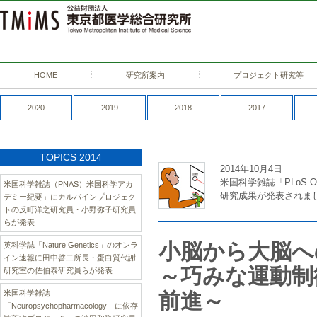
HOME
研究所案内
プロジェクト研究等
2020
2019
2018
2017
TOPICS 2014
2014年10月4日
米国科学雑誌「PLoS
米国科学雑誌（PNAS）米国科学アカ
研究成果が発表されま
デミー紀要」にカルパインプロジェク
トの反町洋之研究員・小野弥子研究員
らが発表
小脳から大脳へ
英科学誌「Nature Genetics」のオンラ
イン速報に田中啓二所長・蛋白質代謝
～巧みな運動制
研究室の佐伯泰研究員らが発表
米国科学雑誌
前進～
「Neuropsychopharmacology」に依存