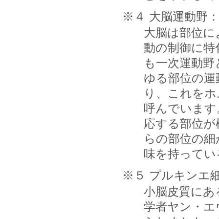
※４ 大脳運動野
大脳は部位に
動の制御に特
も一次運動野
ゆる部位の運
り、これをホ
呼んでいます
応する部位が
らの部位の細
味を持ってい
※５ プルキンエ
小脳皮質にあ
学者ヤン・エ