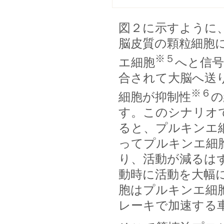
図２に示すように
脳皮質の顆粒細胞
※５
エ細胞
へと信号
合されて大脳へ送
※６
細胞が抑制性
の
す。このシナリオ
ると、プルキンエ
ってプルキンエ細
り、活動が減るは
動時に活動を大幅
胞はプルキンエ細
レーキで加速する