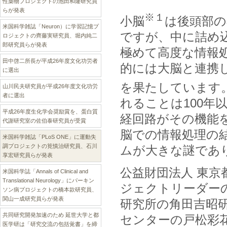
性薬物プロジェクトの池田和隆研究員
らが発表
※１
小脳
は後頭部の
米国科学雑誌「Neuron）に学習記憶プ
ですが、中に詰め
ロジェクトの齊藤実研究員、堀内純二
郎研究員らが発表
極めて高度な情報
田中啓二所長が平成26年度文化功労者
的には大脳と連携
に選出
を果たしています
山川民夫研究員が平成26年度文化功労
者に選出
れることは100
平成26年度生化学会奨励賞を、蛋白質
経回路がその機能
代謝研究室の佐伯泰研究員が受賞
脳での情報処理の
米国科学雑誌「PLoS ONE」に運動失
調プロジェクトの筧慎治研究員、石川
ムが大きな謎であ
享宏研究員らが発表
公益財団法人 東
米国科学誌「Annals of Clinical and
Translational Neurology」にパーキン
ジェクトリーダー
ソン病プロジェクトの橋本款研究員、
関山一成研究員らが発表
研究所の角田吉昭
共同研究開発加速のため 延世大学と都
センターの戸松彩花研
医学研は「研究交流の包括覚書」を締