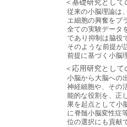
＜基礎研究として
従来の小脳理論は
エ細胞の興奮をプ
全ての実験データ
であり抑制は脇役
そのような前提が
前提に基づく小脳
＜応用研究として
小脳から大脳への
神経細胞や、その
能的な役割を、正
果を起点として小
に脊髄小脳変性症
位の選択にも貢献