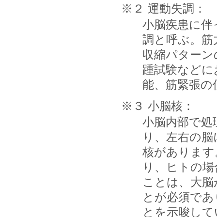
※２ 運動失調：
小脳疾患に伴
調と呼ぶ。筋
収縮パターン
踵試験などに
能、筋緊張の
※３ 小脳核：
小脳内部で処
り、左右の脳
核があります
り、ヒトの場
ことは、大脳
とが必須であ
とを示唆して