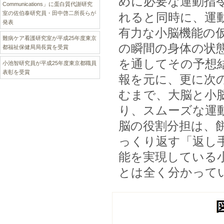
めに必要な運動指
Communications」に蛋白質代謝研究
室の佐伯泰研究員・田中啓二所長らが
れると同時に、運
発表
有力な小脳機能の
難病ケア看護研究室が平成25年度東京
の瞬間の身体の状
都福祉保健局局長賞を受賞
を通してその予想
小池智研究員が平成25年度東京都職員
表彰を受賞
報を元に、更に次
むまで、大脳と小
り、スムーズな運
脳の役割分担は、
っくり返す「返し
能を実現している
とは全く分かって