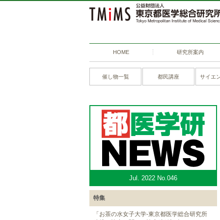
HOME
研究所案内
催し物一覧
都民講座
サイエ
Jul. 2022 No.046
特集
「お茶の水女子大学-東京都医学総合研究所