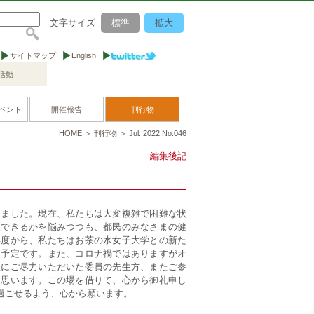
文字サイズ
標準
拡大
サイトマップ
English
活動
ベント
開催報告
刊行物
HOME
＞
刊行物
＞ Jul. 2022 No.046
編集後記
りました。現在、私たちは大変複雑で困難な状
援できるかを悩みつつも、都民のみなさまの健
年度から、私たちはお茶の水女子大学との新た
く予定です。また、コロナ禍ではありますがオ
催にご尽力いただいた委員の先生方、またご参
と思います。この場を借りて、心から御礼申し
過ごせるよう、心から願います。