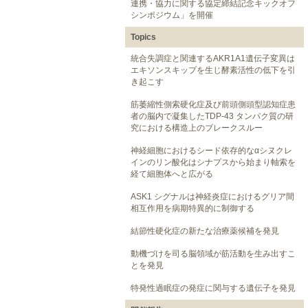
連携・協力に関する協定締結記念キックオフ
シンポジウム」を開催
Topics
統合失調症と関連するAKR1A1遺伝子変異は
エキソンスキップを生じ酵素活性の低下を引
き起こす
筋萎縮性側索硬化症及び前頭側頭型認知症患
者の脳内で凝集したTDP-43 タンパク質の研
究における構造上のブレークスルー
神経細胞におけるシード依存的なαシヌクレ
インのリン酸化はシナプスから始まり軸索を
経て細胞体へと広がる
ASK1 シグナルは神経炎症におけるグリア間
相互作用を病期特異的に制御する
結節性硬化症の新たな治療薬候補を発見
動機づけを司る脳領域が筋活動を生み出すこ
とを発見
特発性過眠症の発症に関与する遺伝子を発見