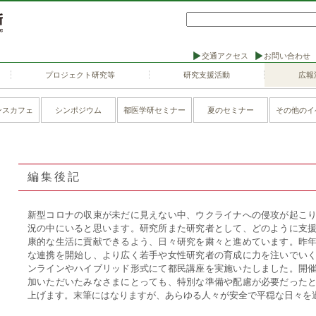
交通アクセス
お問い合わせ
プロジェクト研究等
研究支援活動
広報
ンスカフェ
シンポジウム
都医学研セミナー
夏のセミナー
その他のイ
編集後記
新型コロナの収束が未だに見えない中、ウクライナへの侵攻が起こ
況の中にいると思います。研究所また研究者として、どのように支
康的な生活に貢献できるよう、日々研究を粛々と進めています。昨
な連携を開始し、より広く若手や女性研究者の育成に力を注いでい
ンラインやハイブリッド形式にて都民講座を実施いたしました。開
加いただいたみなさまにとっても、特別な準備や配慮が必要だった
上げます。末筆にはなりますが、あらゆる人々が安全で平穏な日々を