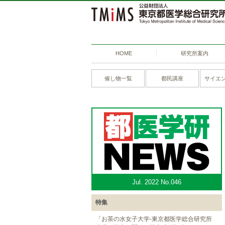
HOME
研究所案内
催し物一覧
都民講座
サイエ
Jul. 2022 No.046
特集
「お茶の水女子大学-東京都医学総合研究所