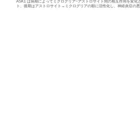
ASK1 は病期によってミクログリア−アストロサイト間の相互作用を変
ト、後期はアストロサイト→ミクログリアの順に活性化し、神経炎症の悪