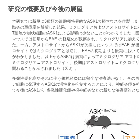
研究の概要及び今後の展望
本研究では新規に5種類の細胞種特異的なASK1欠損マウスを作製しま
髄炎の重症度を解析した結果、ミクログリアおよびアストロサイトに発
T細胞や樹状細胞のASK1による影響は少ないことがわかりました（図
マウスでは初期からEAE の軽症化が観察され、ミクログリアに加え
た。一方、アストロサイトからASK1が欠損したマウスではEAE 
ロサイトではミクログリアとは逆に、EAEの初期よりも後期におい
がわかりました。以上からASK1は病期によってミクログリア-アス
ミクログリア→アストロサイト、後期はアストロサイト→ミクログ
関わることが示されました（図3）。
多発性硬化症やそれに伴う視神経炎には完全な治療法がなく、その
ア細胞に発現するASK1の活性化を抑制することにより、神経炎症を
て今後はASK1が、多発性硬化症や視神経炎などの新たな治療標的と