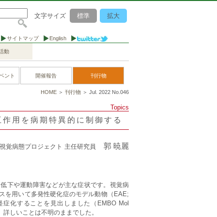
文字サイズ
標準
拡大
サイトマップ
English
活動
ベント
開催報告
刊行物
HOME
＞
刊行物
＞ Jul. 2022 No.046
Topics
互作用を病期特異的に制御する
郭 暁麗
視覚病態プロジェクト 主任研究員
力低下や運動障害などが主な症状です。視覚病
スを用いて多発性硬化症のモデル動物（EAE;
化することを見出しました（EMBO Mol
のか、詳しいことは不明のままでした。