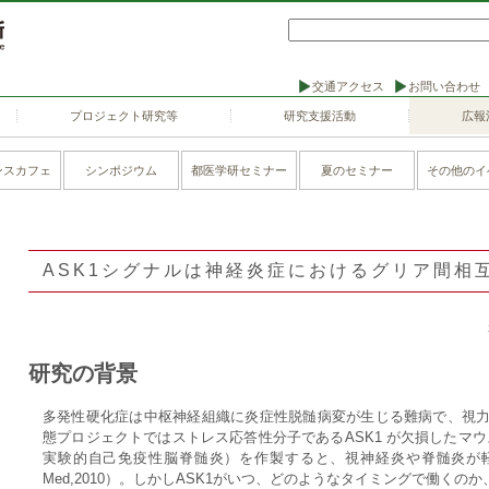
交通アクセス
お問い合わせ
プロジェクト研究等
研究支援活動
広報
ンスカフェ
シンポジウム
都医学研セミナー
夏のセミナー
その他のイ
ASK1シグナルは神経炎症におけるグリア間相
研究の背景
多発性硬化症は中枢神経組織に炎症性脱髄病変が生じる難病で、視
態プロジェクトではストレス応答性分子であるASK1 が欠損したマウ
実験的自己免疫性脳脊髄炎）を作製すると、視神経炎や脊髄炎が軽症
Med,2010）。しかしASK1がいつ、どのようなタイミングで働く