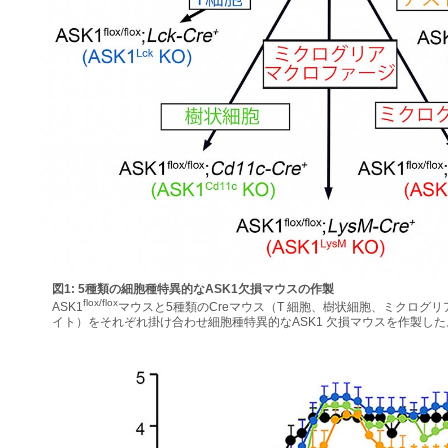
図1: 5種類の細胞種特異的なASK1欠損マウスの作製
flox/flox
ASK1
マウスと5種類のCreマウス（T 細胞、樹状細胞、ミクログ
イト）をそれぞれ掛け合わせ細胞種特異的なASK1 欠損マウスを作製した