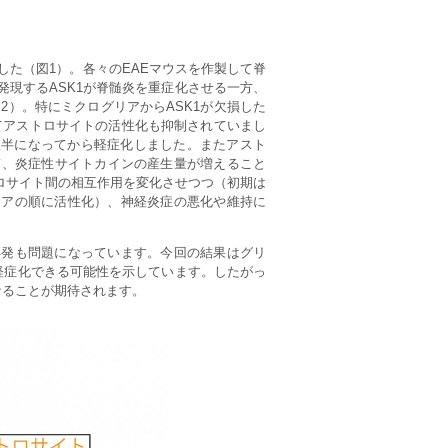
した（図1）。各々のEAEマウスを作製して脊
現するASK1が脊髄炎を重症化させる一方、
2）。特にミクログリアからASK1が欠損した
てアストロサイトの活性化も抑制されていまし
が後半になってから軽症化しました。またアスト
て、炎症性サイトカインの産生量が増えること
トロサイト間の相互作用を変化させつつ（初期は
リアの順に活性化）、神経炎症の悪化や維持に
再発も問題になっています。今回の結果はグリ
軽症化できる可能性を示しています。したがっ
なることが期待されます。