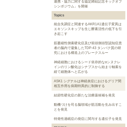
連携・協力に関する協定締結記念キックオフ
シンポジウム」を開催
Topics
統合失調症と関連するAKR1A1遺伝子変異は
エキソンスキップを生じ酵素活性の低下を引
き起こす
筋萎縮性側索硬化症及び前頭側頭型認知症患
者の脳内で凝集したTDP-43 タンパク質の研
究における構造上のブレークスルー
神経細胞におけるシード依存的なαシヌクレ
インのリン酸化はシナプスから始まり軸索を
経て細胞体へと広がる
ASK1 シグナルは神経炎症におけるグリア間
相互作用を病期特異的に制御する
結節性硬化症の新たな治療薬候補を発見
動機づけを司る脳領域が筋活動を生み出すこ
とを発見
特発性過眠症の発症に関与する遺伝子を発見