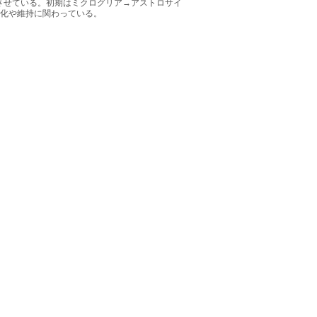
化させている。初期はミクログリア→アストロサイ
化や維持に関わっている。